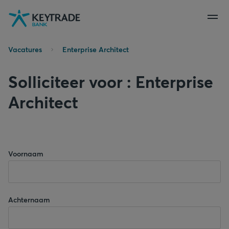
Naar
Naar
Naar
navigatie
aanmelden
inhoud
gaan
gaan
gaan
Vacatures
Enterprise Architect
Solliciteer voor : Enterprise
Architect
Voornaam
Achternaam