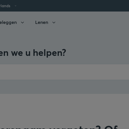
rlands
eleggen
Lenen
n we u helpen?