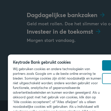
Dagdagelijkse bankzaken
Geld moet rollen. Doe het slimmer via o
Investeer in de toekomst
Morgen start vandaag.
Keytrade Bank gebruikt cookies
Stuur ons een bericht
Wij gebruiken cookies en andere technologieën van
info@keytradebank.com
partners zoals Google om u de beste online ervaring te
bieden. Sommige cookies zijn strikt noodzakelijk en kunnen
niet uitgeschakeld worden; andere worden gebruikt voor
functionele, analytische of gepersonaliseerde
advertentiedoeleinden en kunnen worden geweigerd. Als u
akkoord gaat met het gebruik van cookies, klik dan op
"Alle cookies accepteren"; of "Alles afwijzen" als u alleen
noodzakelijke cookies wilt gebruiken. Als u individueel wilt