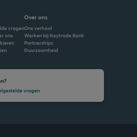
Over ons
lde vragen
Ons verhaal
er ons
Werken bij Keytrade Bank
nkieren
Partnerships
ten
Duurzaamheid
en?
elgestelde vragen