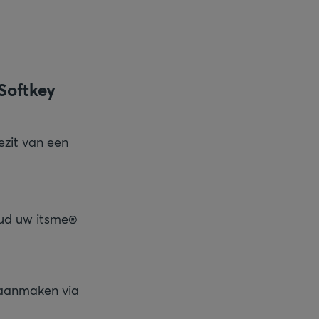
Softkey
ezit van een
houd uw itsme®
 aanmaken via