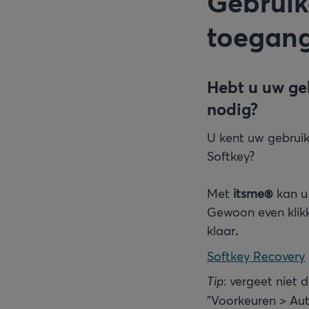
Gebruik
toegang
Hebt u uw ge
nodig?
U kent uw gebruik
Softkey?
Met
itsme®
kan u
Gewoon even klikk
klaar
.
Softkey Recovery
Tip
: vergeet niet 
"Voorkeuren > Au