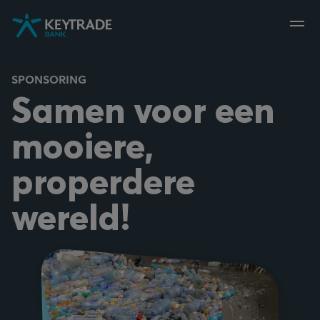
Naar
Naar
Naar
navigatie
aanmelden
inhoud
gaan
gaan
gaan
SPONSORING
Samen voor een
mooiere,
properdere
wereld!