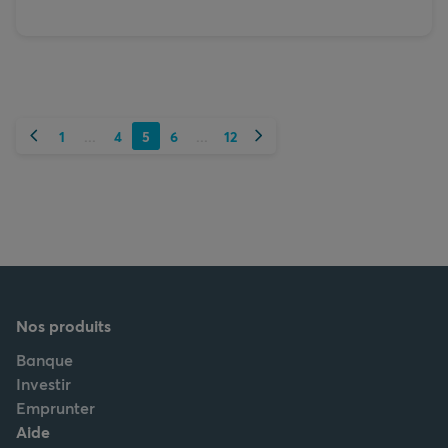
Précédent
Suivant
1
4
5
6
12
...
...
Nos produits
Banque
Investir
Emprunter
Aide