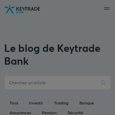
Aller
Aller
Aller
à
à
au
la
la
contenu
navigation
connexion
Le blog de Keytrade
Bank
Tous
Investir
Trading
Banque
Assurances
Pension
Sécurité