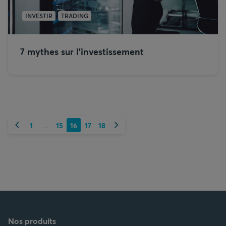
INVESTIR
TRADING
7 mythes sur l’investissement
Précédent
Suivant
1
15
16
17
18
...
Nos produits