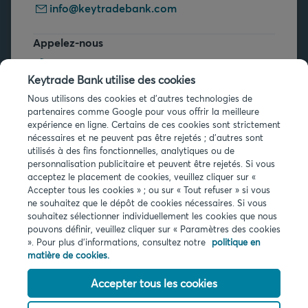
info@keytradebank.com
Appelez-nous
+32 2 679 90 00
Keytrade Bank utilise des cookies
Vous avez des questions ?
Nous utilisons des cookies et d'autres technologies de
partenaires comme Google pour vous offrir la meilleure
Questions fréquentes
expérience en ligne. Certains de ces cookies sont strictement
nécessaires et ne peuvent pas être rejetés ; d'autres sont
utilisés à des fins fonctionnelles, analytiques ou de
personnalisation publicitaire et peuvent être rejetés. Si vous
acceptez le placement de cookies, veuillez cliquer sur «
Accepter tous les cookies » ; ou sur « Tout refuser » si vous
ne souhaitez que le dépôt de cookies nécessaires. Si vous
Infos légales
souhaitez sélectionner individuellement les cookies que nous
pouvons définir, veuillez cliquer sur « Paramètres des cookies
Privacy
». Pour plus d'informations, consultez notre
politique en
Cookies
matière de cookies.
PSD2
Accessibilité
Accepter tous les cookies