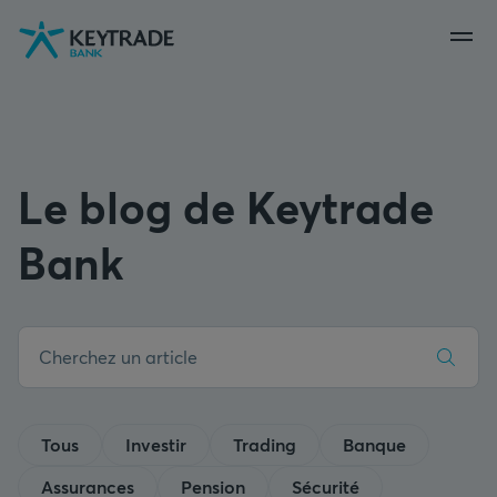
Aller
Aller
Aller
à
à
au
la
la
contenu
navigation
connexion
Le blog de Keytrade
Bank
Tous
Investir
Trading
Banque
Assurances
Pension
Sécurité