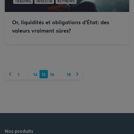
TRADING
INVESTIR
KEYNEWS
Or, liquidités et obligations d'État: des
valeurs vraiment sûres?
Précédent
Suivant
1
14
15
16
18
...
...
Nos produits