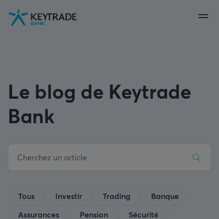
Aller
Aller
Aller
à
à
au
la
la
contenu
navigation
connexion
Le blog de Keytrade
Bank
Tous
Investir
Trading
Banque
Assurances
Pension
Sécurité