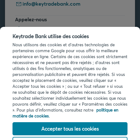
info@keytradebank.com
Appelez-nous
+32 2 679 90 00
Keytrade Bank utilise des cookies
Vous avez des questions ?
Nous utilisons des cookies et d'autres technologies de
partenaires comme Google pour vous offrir la meilleure
Questions fréquentes
expérience en ligne. Certains de ces cookies sont strictement
nécessaires et ne peuvent pas être rejetés ; d'autres sont
utilisés à des fins fonctionnelles, analytiques ou de
personnalisation publicitaire et peuvent être rejetés. Si vous
acceptez le placement de cookies, veuillez cliquer sur «
Accepter tous les cookies » ; ou sur « Tout refuser » si vous
ne souhaitez que le dépôt de cookies nécessaires. Si vous
Infos légales
souhaitez sélectionner individuellement les cookies que nous
pouvons définir, veuillez cliquer sur « Paramètres des cookies
Privacy
». Pour plus d'informations, consultez notre
politique en
Cookies
matière de cookies.
PSD2
Accessibilité
Accepter tous les cookies