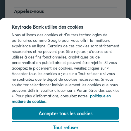
Appelez-nous
+32 2 679 90 00
Keytrade Bank utilise des cookies
Vous avez des questions ?
Nous utilisons des cookies et d'autres technologies de
partenaires comme Google pour vous offrir la meilleure
Questions fréquentes
expérience en ligne. Certains de ces cookies sont strictement
nécessaires et ne peuvent pas être rejetés ; d'autres sont
utilisés à des fins fonctionnelles, analytiques ou de
personnalisation publicitaire et peuvent être rejetés. Si vous
acceptez le placement de cookies, veuillez cliquer sur «
Accepter tous les cookies » ; ou sur « Tout refuser » si vous
ne souhaitez que le dépôt de cookies nécessaires. Si vous
Infos légales
souhaitez sélectionner individuellement les cookies que nous
pouvons définir, veuillez cliquer sur « Paramètres des cookies
Privacy
». Pour plus d'informations, consultez notre
politique en
Cookies
matière de cookies.
PSD2
Accessibilité
Accepter tous les cookies
Tout refuser
© 2026 Keytrade bank, succursale belge d'Arkéa Direct Bank SA (France),