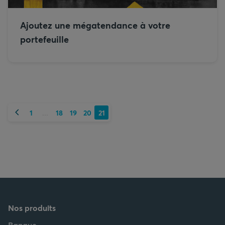
Ajoutez une mégatendance à votre
portefeuille
Précédent
1
18
19
20
21
...
Nos produits
Banque