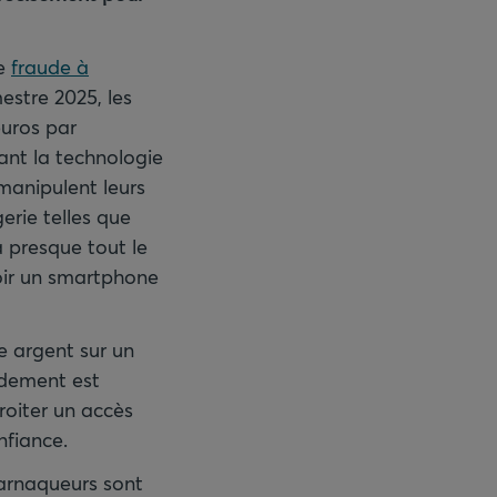
de
fraude à
estre 2025, les
euros par
tant la technologie
 manipulent leurs
erie telles que
 presque tout le
avoir un smartphone
e argent sur un
ndement est
iroiter un accès
nfiance.
 arnaqueurs sont