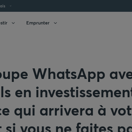
ais
stir
Emprunter
oupe WhatsApp ave
ls en investissemen
ce qui arrivera à vo
 si vous ne faites p