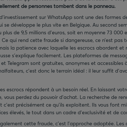
tellement de personnes tombent dans le panneau.
 d’investissement sur WhatsApp sont une des formes 
i se développe le plus vite en Belgique. Au second sem
 plus de 9,5 millions d’euros, soit en moyenne 73 000 
). Ce qui rend cette fraude si dangereuse, ce n’est pas 
mais la patience avec laquelle les escrocs abordent et
ausse s’explique facilement. Les plateformes de messag
et Telegram sont gratuites, anonymes et accessibles à
faiteurs, c’est donc le terrain idéal : il leur suffit d’
s escrocs répondent à un besoin réel. En laissant votr
 vous perdez du pouvoir d’achat. La recherche de re
 c’est précisément ce qu’ils exploitent. Ils vous font m
ices élevés, le tout dans un cadre d’exclusivité et de co
également cette fraude, c’est l’approche adoptée. Les