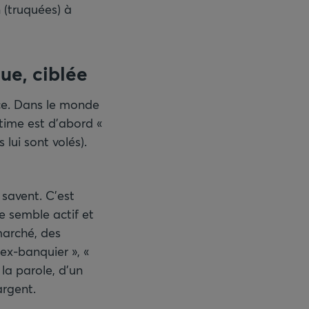
 (truquées) à
ue, ciblée
ce. Dans le monde
ctime est d’abord «
lui sont volés).
 savent. C’est
e semble actif et
marché, des
ex-banquier », «
la parole, d’un
rgent.