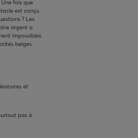
. Une fois que
stacle est conçu
uestions ? Les
otre argent a
ment impossibles
rités belges.
léatoires et
 surtout pas à