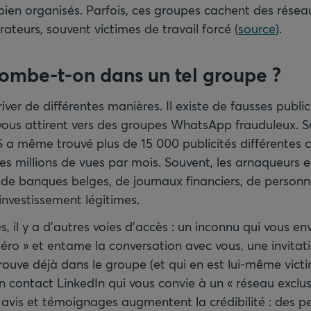
bien organisés. Parfois, ces groupes cachent des résea
orateurs, souvent victimes de travail forcé (
source
).
mbe-t-on dans un tel groupe
?
iver de différentes manières. Il existe de fausses publi
vous attirent vers des groupes WhatsApp frauduleux. Su
a même trouvé plus de 15 000 publicités différentes ci
des millions de vues par mois. Souvent, les arnaqueurs e
 de banques belges, de journaux financiers, de personn
investissement légitimes.
és, il y a d’autres voies d’accès : un inconnu qui vous 
ro » et entame la conversation avec vous, une invitati
rouve déjà dans le groupe (et qui en est lui-même vict
 contact LinkedIn qui vous convie à un « réseau exclusi
x avis et témoignages augmentent la crédibilité : des p