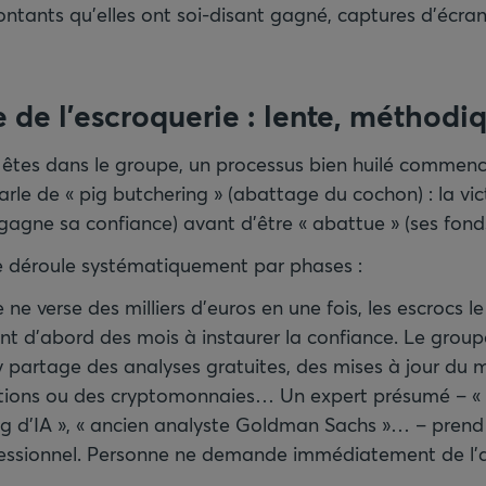
ontants qu’elles ont soi-disant gagné, captures d’écran
e de l’escroquerie
: lente, méthodiq
 êtes dans le groupe, un processus bien huilé commen
arle de « pig butchering » (abattage du cochon) : la vi
 gagne sa confiance) avant d’être « abattue » (ses fonds 
e déroule systématiquement par phases :
 ne verse des milliers d’euros en une fois, les escrocs le
ent d’abord des mois à instaurer la confiance. Le group
y partage des analyses gratuites, des mises à jour du 
actions ou des cryptomonnaies… Un expert présumé – « 
g d’IA », « ancien analyste Goldman Sachs »… – prend 
fessionnel. Personne ne demande immédiatement de l’a