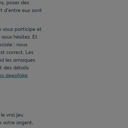
ns, poser des
rt d’entre eux sont
 vous participe et
 vous hésitez. Et
ciale : nous
st correct. Les
end les arnaques
t des détails
os deepfake
le vrai jeu
e votre argent,