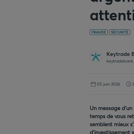
attent
FRAUDE
SÉCURITÉ
Keytrade 
keytradebank
05 juin 2026
3
Un message d’un 
temps de vous ret
semblent mieux s’
d’investissement 