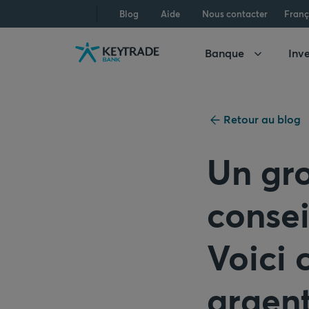
Aller
Aller
Aller
Blog
Aide
Nous contacter
Franç
à
à
au
la
la
contenu
Banque
Inve
navigation
connexion
Retour au blog
Un gr
consei
Voici 
argent