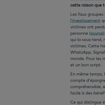
cette raison que 
Les faux groupes
l’investissement
qu
victimes ont perdu
personne (
source
qui la sous-tend, 
victimes. Cette h
WhatsApp, Signal 
monde. Pour les mal
et un bon script.
En même temps, le
compte d’épargne,
compréhensible, et
facile à des bénéf
Ce qui distingue 