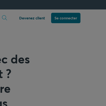
Ouvrir la recherche
Devenez client
Se connecter
c des
t ?
tre
as