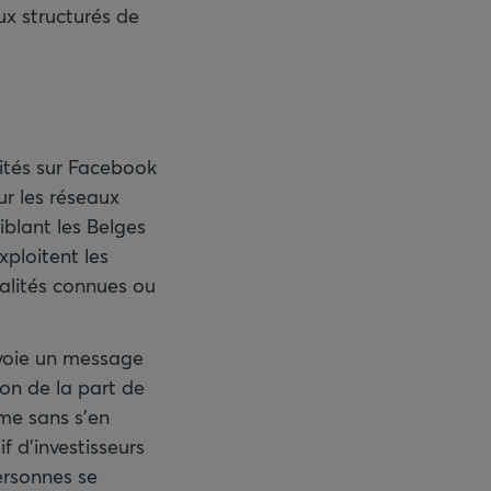
ux structurés de
cités sur Facebook
r les réseaux
blant les Belges
xploitent les
alités connues ou
envoie un message
on de la part de
ime sans s’en
f d’investisseurs
ersonnes se