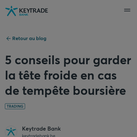
Aller
Aller
Aller
à
à
au
la
la
contenu
navigation
connexion
Retour au blog
5 conseils pour garder
la tête froide en cas
de tempête boursière
TRADING
Keytrade Bank
keytradebank.be