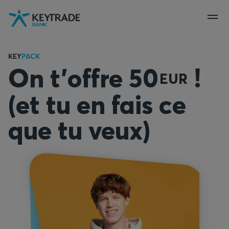
Aller
Aller
Aller
à
à
au
la
la
contenu
navigation
connexion
KEY
PACK
On t’offre 
50
!
EUR
(et tu en fais ce
que tu veux)