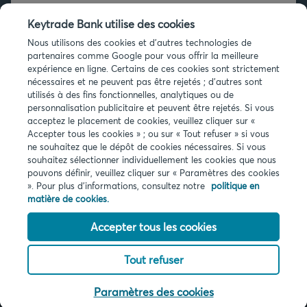
+32 2 679 90 00
Keytrade Bank utilise des cookies
Vous avez des questions ?
Nous utilisons des cookies et d'autres technologies de
partenaires comme Google pour vous offrir la meilleure
Questions fréquentes
expérience en ligne. Certains de ces cookies sont strictement
nécessaires et ne peuvent pas être rejetés ; d'autres sont
utilisés à des fins fonctionnelles, analytiques ou de
personnalisation publicitaire et peuvent être rejetés. Si vous
acceptez le placement de cookies, veuillez cliquer sur «
Accepter tous les cookies » ; ou sur « Tout refuser » si vous
ne souhaitez que le dépôt de cookies nécessaires. Si vous
souhaitez sélectionner individuellement les cookies que nous
Infos légales
pouvons définir, veuillez cliquer sur « Paramètres des cookies
Privacy
». Pour plus d'informations, consultez notre
politique en
Cookies
matière de cookies.
PSD2
Accessibilité
Accepter tous les cookies
Tout refuser
© 2026 Keytrade bank, succursale belge d'Arkéa Direct Bank SA (France),
filiale du Crédit Mutuel Arkéa
Paramètres des cookies