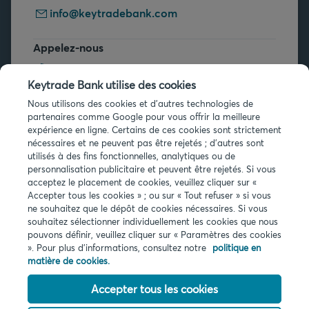
info@keytradebank.com
Appelez-nous
+32 2 679 90 00
Keytrade Bank utilise des cookies
Vous avez des questions ?
Nous utilisons des cookies et d'autres technologies de
partenaires comme Google pour vous offrir la meilleure
Questions fréquentes
expérience en ligne. Certains de ces cookies sont strictement
nécessaires et ne peuvent pas être rejetés ; d'autres sont
utilisés à des fins fonctionnelles, analytiques ou de
personnalisation publicitaire et peuvent être rejetés. Si vous
acceptez le placement de cookies, veuillez cliquer sur «
Accepter tous les cookies » ; ou sur « Tout refuser » si vous
ne souhaitez que le dépôt de cookies nécessaires. Si vous
Infos légales
souhaitez sélectionner individuellement les cookies que nous
pouvons définir, veuillez cliquer sur « Paramètres des cookies
Privacy
». Pour plus d'informations, consultez notre
politique en
Cookies
matière de cookies.
PSD2
Accessibilité
Accepter tous les cookies