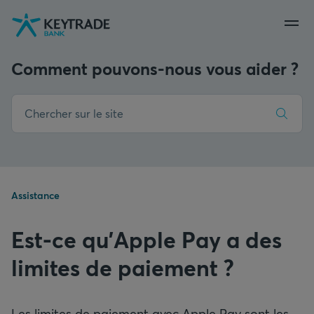
Aller
Aller
Aller
à
à
au
la
la
contenu
navigation
connexion
Comment pouvons-nous vous aider ?
Assistance
Est-ce qu'Apple Pay a des
limites de paiement ?
Les limites de paiement avec Apple Pay sont les