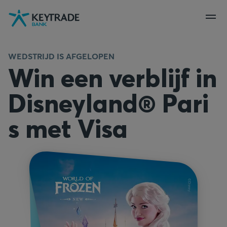
Naar
Naar
Naar
navigatie
aanmelden
inhoud
gaan
gaan
gaan
WEDSTRIJD IS AFGELOPEN
Win een verblijf in
Disneyland® Pari
s met Visa