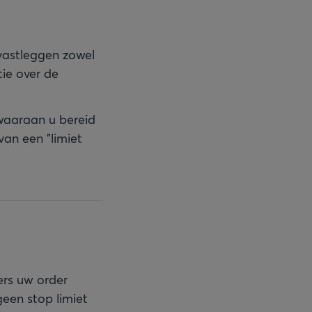
 vastleggen zowel
ie over de
 waaraan u bereid
van een "limiet
ers uw order
geen stop limiet