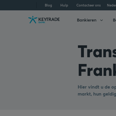
Naar
Naar
Naar
Blog
Hulp
Contacteer ons
Nede
navigatie
aanmelden
inhoud
gaan
gaan
gaan
Bankieren
B
Tran
Frank
Hier vindt u de o
markt, hun geldi