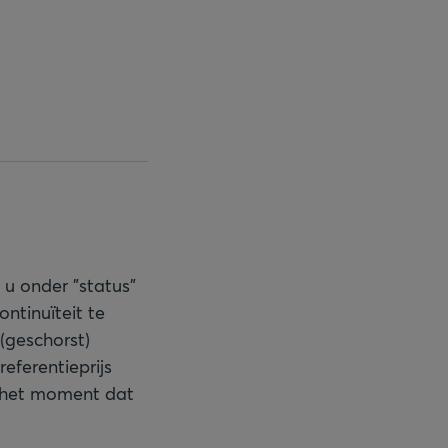
u onder "status"
ntinuïteit te
(geschorst)
eferentieprijs
p het moment dat