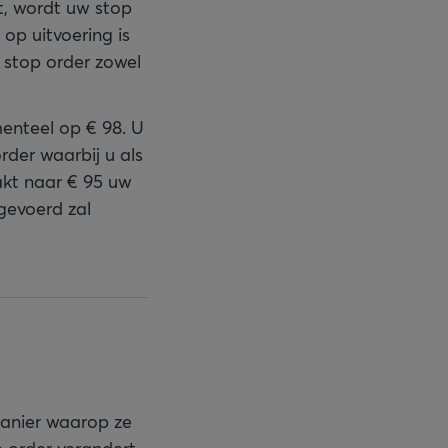
dt, wordt uw stop
op uitvoering is
n stop order zowel
enteel op € 98. U
rder waarbij u als
zakt naar € 95 uw
gevoerd zal
manier waarop ze