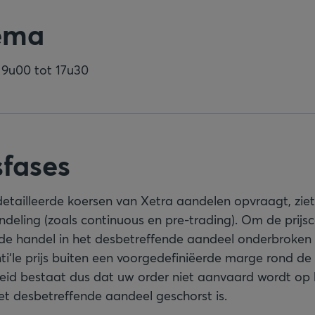
ema
 9u00 tot 17u30
fases
tailleerde koersen van Xetra aandelen opvraagt, ziet 
deling (zoals continuous en pre-trading). Om de prijsco
de handel in het desbetreffende aandeel onderbroken 
i‘le prijs buiten een voorgedefiniëerde marge rond de r
heid bestaat dus dat uw order niet aanvaard wordt o
et desbetreffende aandeel geschorst is.