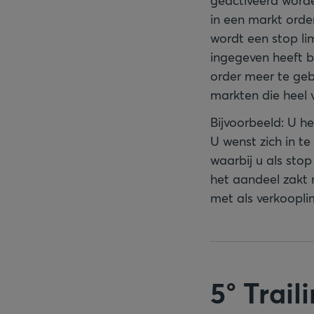
geactiveerd worden
in een markt order
wordt een stop lim
ingegeven heeft b
order meer te geb
markten die heel vo
Bijvoorbeeld: U h
U wenst zich in te
waarbij u als stop
het aandeel zakt 
met als verkooplim
5° Trail