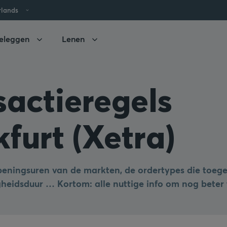
rlands
eleggen
Lenen
sactieregels
furt (Xetra)
peningsuren van de markten, de ordertypes die toege
gheidsduur … Kortom: alle nuttige info om nog beter 