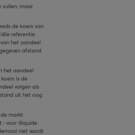
te vullen, maar
steeds de koers van
iële referentie
s van het aandeel
pgegeven afstand
an het aandeel
 koers is de
ndeel volgen als
stand uit het oog
r de markt
: voor illiquide
helemaal niet wordt