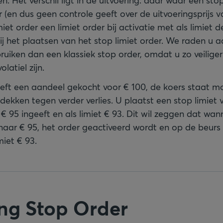
. Het verschil ligt in de uitvoering: daar waar een sto
 (en dus geen controle geeft over de uitvoeringsprijs v
iet order een limiet order bij activatie met als limiet de
ij het plaatsen van het stop limiet order. We raden u a
ruiken dan een klassiek stop order, omdat u zo veilige
latiel zijn.
eeft een aandeel gekocht voor € 100, de koers staat m
 dekken tegen verder verlies. U plaatst een stop limiet
 € 95 ingeeft en als limiet € 93. Dit wil zeggen dat wa
naar € 95, het order geactiveerd wordt en op de beurs
iet € 93.
ing Stop Order