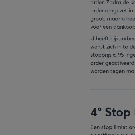
order. Zodra de ko
order omgezet in 
groot, maar u hee
voor een aankoop 
U heeft bijvoorbe
wenst zich in te d
stopprijs € 95 ing
order geactiveerd
worden tegen mark
4° Stop 
Een stop limiet o