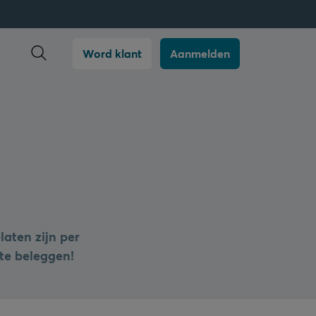
Zoekopdracht openen
Word klant
Aanmelden
laten zijn per
te beleggen!