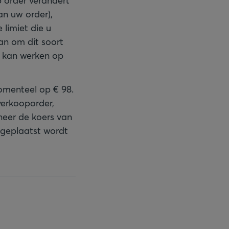
p order verandert
an uw order),
 limiet die u
an om dit soort
r kan werken op
omenteel op € 98.
 verkooporder,
nneer de koers van
 geplaatst wordt