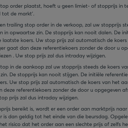
stop order plaatst, hoeft u geen limiet- of stopprijs in 
 tot de markt’.
en trailing stop order in de verkoop, zal uw stopprijs 
 in opwaartse zin. De stopprijs kan nooit dalen. De init
e laatste koers. Uw stop prijs zal automatisch de koer
ger gaat dan deze referentiekoers zonder de door u o
iezen . Uw stop prijs zal dus intraday wijzigen.
 stop in de aankoop zal uw stopprijs steeds de koers v
in. De stopprijs kan nooit stijgen. De initiële referentie
oers. Uw stop prijs zal automatisch de koers van het aa
n deze referentiekoers zonder de door u opgegeven af
top prijs zal dus intraday wijzigen.
rijs bereikt is, wordt er een order aan marktprijs naa
r is dan geldig tot het einde van die beursdag. Opgelet 
et risico dat het order aan een slechte prijs of zelfs 