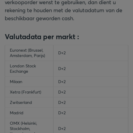
verkooporder wenst te gebruiken, dan dient u
rekening te houden met de valutadatum van de
beschikbaar geworden cash.
Valutadata per markt :
empty-header
Euronext (Brussel,
empty-header
D+2
Amsterdam, Parijs)
London Stock
D+2
Exchange
Milaan
D+2
Xetra (Frankfurt)
D+2
Zwitserland
D+2
Madrid
D+2
OMX (Helsinki,
Stockholm,
D+2