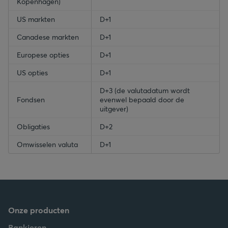
Kopenhagen)
US markten
D+1
Canadese markten
D+1
Europese opties
D+1
US opties
D+1
D+3 (de valutadatum wordt
Fondsen
evenwel bepaald door de
uitgever)
Obligaties
D+2
Omwisselen valuta
D+1
Onze producten
Bankieren