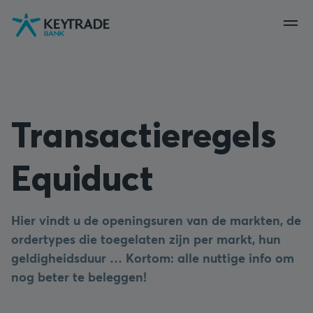
Naar
Naar
Naar
navigatie
aanmelden
inhoud
gaan
gaan
gaan
Transactieregels
Equiduct
Hier vindt u de openingsuren van de markten, de
ordertypes die toegelaten zijn per markt, hun
geldigheidsduur … Kortom: alle nuttige info om
nog beter te beleggen!