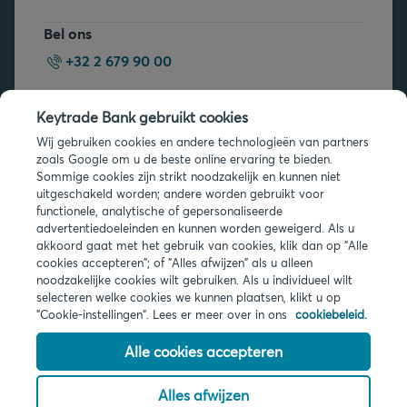
Bel ons
+32 2 679 90 00
Vragen?
Keytrade Bank gebruikt cookies
Veelgestelde vragen
Wij gebruiken cookies en andere technologieën van partners
zoals Google om u de beste online ervaring te bieden.
Sommige cookies zijn strikt noodzakelijk en kunnen niet
uitgeschakeld worden; andere worden gebruikt voor
functionele, analytische of gepersonaliseerde
advertentiedoeleinden en kunnen worden geweigerd. Als u
akkoord gaat met het gebruik van cookies, klik dan op "Alle
Juridische info
cookies accepteren"; of "Alles afwijzen" als u alleen
noodzakelijke cookies wilt gebruiken. Als u individueel wilt
Privacy
selecteren welke cookies we kunnen plaatsen, klikt u op
Cookies
"Cookie-instellingen". Lees er meer over in ons
cookiebeleid.
PSD2
Toegankelijkheid
Alle cookies accepteren
Alles afwijzen
© 2026 Keytrade Bank, Belgisch bijkantoor van Arkéa Direct Bank NV