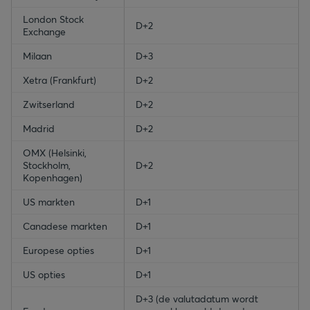
London Stock
D+2
Exchange
Milaan
D+3
Xetra (Frankfurt)
D+2
Zwitserland
D+2
Madrid
D+2
OMX (Helsinki,
Stockholm,
D+2
Kopenhagen)
US markten
D+1
Canadese markten
D+1
Europese opties
D+1
US opties
D+1
D+3 (de valutadatum wordt