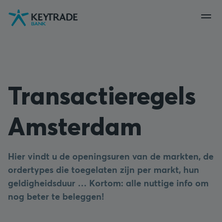
Naar
Naar
Naar
navigatie
aanmelden
inhoud
gaan
gaan
gaan
Transactieregels
Amsterdam
Hier vindt u de openingsuren van de markten, de
ordertypes die toegelaten zijn per markt, hun
geldigheidsduur … Kortom: alle nuttige info om
nog beter te beleggen!