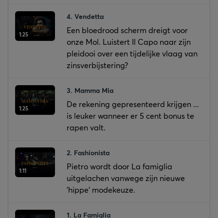
4. Vendetta
Een bloedrood scherm dreigt voor
1:25
onze Mol. Luistert Il Capo naar zijn
pleidooi over een tijdelijke vlaag van
zinsverbijstering?
3. Mamma Mia
De rekening gepresenteerd krijgen ...
1:25
is leuker wanneer er 5 cent bonus te
rapen valt.
2. Fashionista
Pietro wordt door La famiglia
1:11
uitgelachen vanwege zijn nieuwe
'hippe' modekeuze.
1. La Famiglia