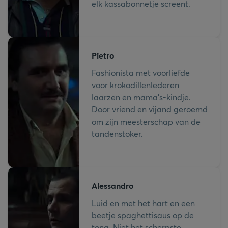
elk kassabonnetje screent.
Pietro
Fashionista met voorliefde
voor krokodillenlederen
laarzen en mama's-kindje.
Door vriend en vijand geroemd
om zijn meesterschap van de
tandenstoker.
Alessandro
Luid en met het hart en een
beetje spaghettisaus op de
tong. Niet het scherpste