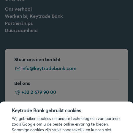
Ons verhaal
Werken bij Keytrade Bank
Partnerships
Duurzaamheid
Stuur ons een bericht
info@keytradebank.com
Bel ons
+32 2 679 90 00
Vragen?
Keytrade Bank gebruikt cookies
Veelgestelde vragen
Wij gebruiken cookies en andere technologieën van partners
zoals Google om u de beste online ervaring te bieden.
Sommige cookies zijn strikt noodzakelijk en kunnen niet