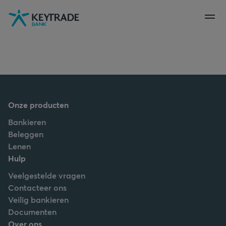
Naar
Naar
Naar
navigatie
aanmelden
inhoud
gaan
gaan
gaan
Onze producten
Bankieren
Beleggen
Lenen
Hulp
Veelgestelde vragen
Contacteer ons
Veilig bankieren
Documenten
Over ons