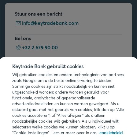
Stuur ons een bericht
info@keytradebank.com
Bel ons
+32 2 679 90 00
Vragen?
Keytrade Bank gebruikt cookies
Veelgestelde vragen
Wij gebruiken cookies en andere technologieën van partners
zoals Google om u de beste online ervaring te bieden.
Sommige cookies zijn strikt noodzakelijk en kunnen niet
uitgeschakeld worden; andere worden gebruikt voor
functionele, analytische of gepersonaliseerde
advertentiedoeleinden en kunnen worden geweigerd. Als u
akkoord gaat met het gebruik van cookies, klik dan op "Alle
Juridische info
cookies accepteren"; of "Alles afwijzen" als u alleen
noodzakelijke cookies wilt gebruiken. Als u individueel wilt
Privacy
selecteren welke cookies we kunnen plaatsen, klikt u op
Cookies
"Cookie-instellingen". Lees er meer over in ons
cookiebeleid.
PSD2