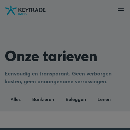
Naar
Naar
Naar
navigatie
aanmelden
inhoud
gaan
gaan
gaan
Onze tarieven
Eenvoudig en transparant. Geen verborgen
kosten, geen onaangename verrassingen.
Alles
Bankieren
Beleggen
Lenen