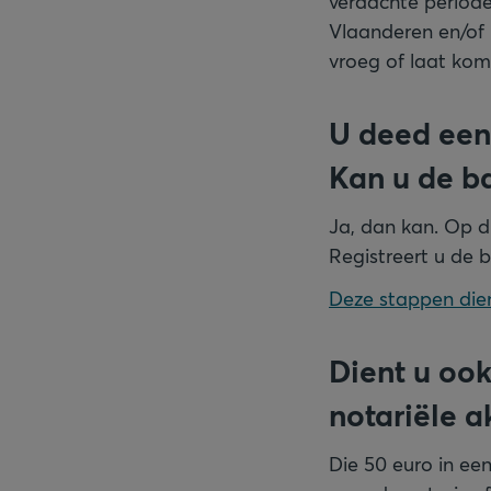
verdachte periode
Vlaanderen en/of B
vroeg of laat kom
U deed een
Kan u de ba
Ja, dan kan. Op di
Registreert u de b
Deze stappen dien
Dient u ook
notariële a
Die 50 euro in ee