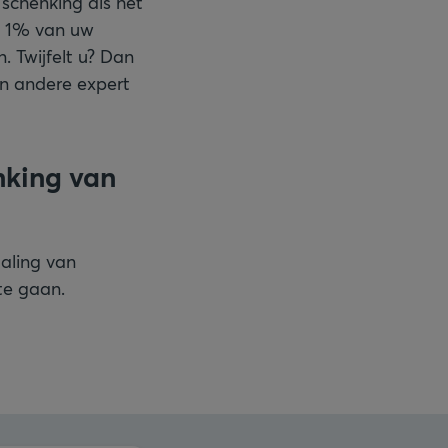
 schenking als het
an 1% van uw
n. Twijfelt u? Dan
en andere expert
nking van
aling van
 te gaan.