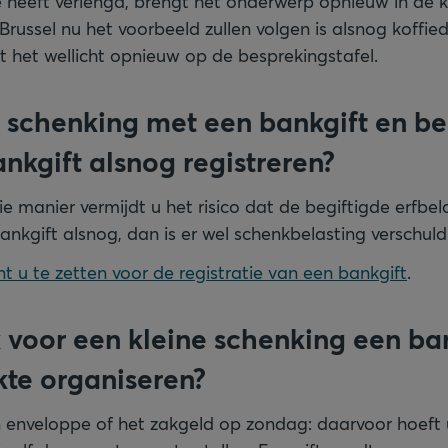
 heeft verlengd, brengt het onderwerp opnieuw in de ki
russel nu het voorbeeld zullen volgen is alsnog koffied
t het wellicht opnieuw op de besprekingstafel.
 schenking met een bankgift en be
nkgift alsnog registreren?
e manier vermijdt u het risico dat de begiftigde erfbel
ankgift alsnog, dan is er wel schenkbelasting verschuld
t u te zetten voor de registratie van een bankgift
.
 voor een kleine schenking een ban
kte organiseren?
n enveloppe of het zakgeld op zondag: daarvoor hoeft u