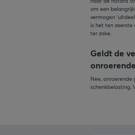
naar de notaris of
om een belangrijk
vermogen ‘uitdeelt
is het ten zeerst
ter zake.
Geldt de v
onroerende
Nee, onroerende 
schenkbelasting. V