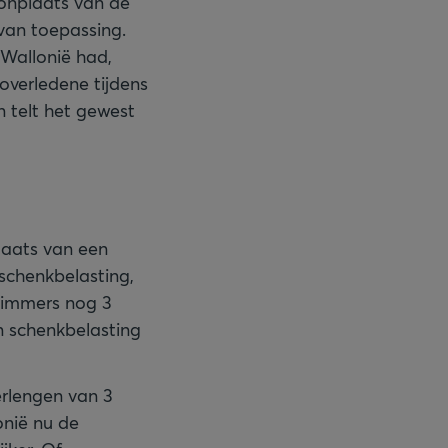
oonplaats van de
van toepassing.
f Wallonië had,
overledene tijdens
n telt het gewest
plaats van een
schenkbelasting,
er immers nog 3
en schenkbelasting
erlengen van 3
onië nu de