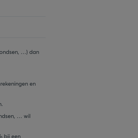
fondsen, …) dan
nrekeningen en
n.
ondsen, … wil
% bij een