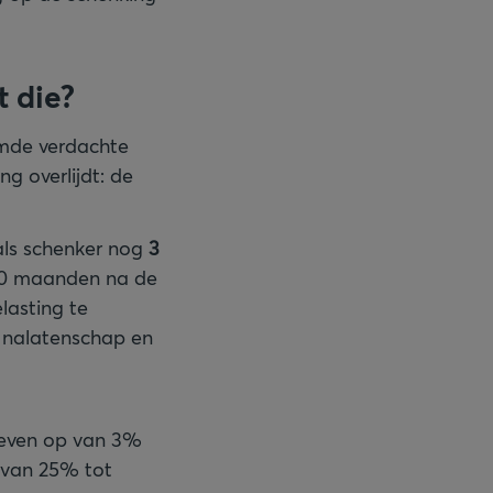
t die?
amde verdachte
g overlijdt: de
 als schenker nog
3
 10 maanden na de
lasting te
e nalatenschap en
arieven op van 3%
s van 25% tot