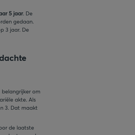
aar 5 jaar
. De
worden gedaan.
p 3 jaar. De
rdachte
g belangrijker om
riële akte. Als
van 3. Dat maakt
oor de laatste