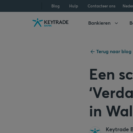
Naar
Naar
Naar
Blog
Hulp
Contacteer ons
Nede
navigatie
aanmelden
inhoud
gaan
gaan
gaan
Bankieren
B
Terug naar blog
Een s
‘Verda
in Wal
Keytrade 