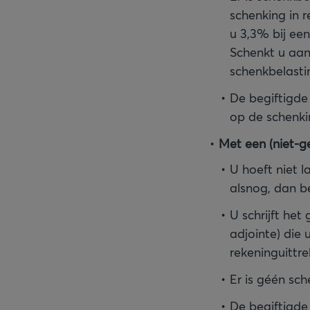
schenking in r
u 3,3% bij een
Schenkt u aan
schenkbelasti
De begiftigde 
op de schenki
Met een (niet-g
U hoeft niet l
alsnog, dan be
U schrijft het
adjointe) die
rekeninguittre
Er is géén sch
De begiftigde