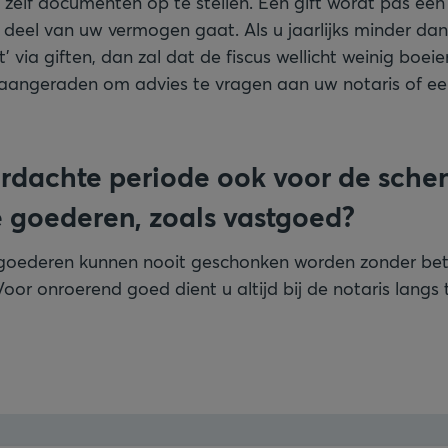
 zelf documenten op te stellen. Een gift wordt pas een
 deel van uw vermogen gaat. Als u jaarlijks minder d
’ via giften, dan zal dat de fiscus wellicht weinig boeie
e aangeraden om advies te vragen aan uw notaris of e
erdachte periode ook voor de sche
 goederen, zoals vastgoed?
goederen kunnen nooit geschonken worden zonder bet
oor onroerend goed dient u altijd bij de notaris langs