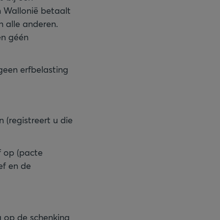
n Wallonië betaalt
n alle anderen.
en géén
 geen erfbelasting
 (registreert u die
f op (pacte
ef en de
ng op de schenking