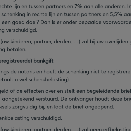
echte lijn en tussen partners en 7% aan alle anderen. I
 schenking in rechte lijn en tussen partners en 5,5% aa
 een goed doel? Dan is er onder bepaalde voorwaard
ng verschuldigd.
(uw kinderen, partner, derden, …) zal bij uw overlijden
ng betalen.
eregistreerde) bankgift
angs de notaris en hoeft de schenking niet te registreren
taalt u wel schenkbelasting).
 geld of de effecten over en stelt een begeleidende brie
 u aangetekend verstuurd. De ontvanger houdt deze bri
ksels zorgvuldig bij, en laat de brief ongeopend.
enkbelasting verschuldigd.
 (uw kinderen, partner, derden, …) zal geen erfbelasti