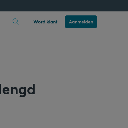
Zoekopdracht openen
Word klant
Aanmelden
rlengd