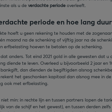
inste als u de
verdachte periode
overleeft.
erdachte periode en hoe lang duur
 akte hoeft u geen rekening te houden met de zogena
én maand na de schenking of vijftig jaar na de schenkin
en erfbelasting hoeven te betalen op de schenking.
s dat anders. Tot eind 2021 gold in alle gewesten dat u
ng diende te leven. Overleed u bijvoorbeeld 2 jaar en
 bankgift, dan dienden de begiftigden alsnog schenkbe
s rekent het geschonken kapitaal dan alsnog mee in d
lg ook met erfbelasting.
s niet min: in rechte lijn en tussen partners lopen de t
jk van de schijf en het gewest), en tussen derden zelf