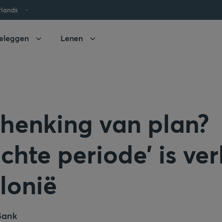
rlands
eleggen
Lenen
chenking van plan?
chte periode’ is ve
lonië
Bank