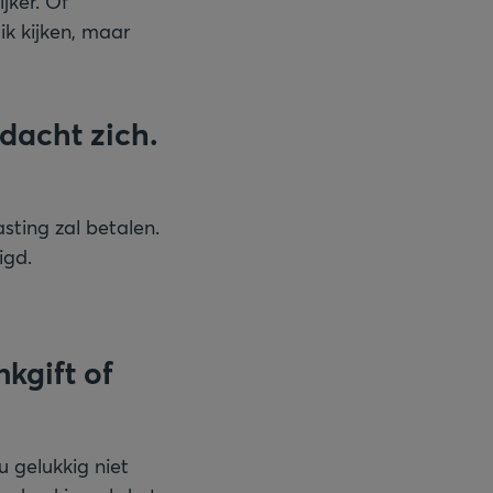
jker. Of
ik kijken, maar
dacht zich.
asting zal betalen.
igd.
kgift of
 gelukkig niet