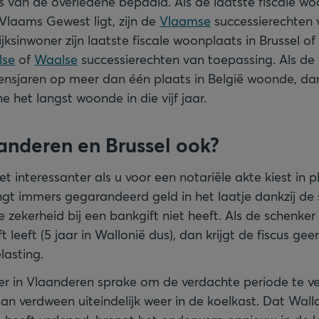
s van de overledene bepaald. Als de laatste fiscale w
 Vlaams Gewest ligt, zijn de
Vlaamse
successierechten 
ijksinwoner zijn laatste fiscale woonplaats in Brussel o
lse
of
Waalse
successierechten van toepassing. Als de 
levensjaren op meer dan één plaats in België woonde, da
 het langst woonde in die vijf jaar.
anderen en Brussel ook?
het interessanter als u voor een notariële akte kiest in 
ngt immers gegarandeerd geld in het laatje dankzij de 
die zekerheid bij een bankgift niet heeft. Als de schenk
t leeft (5 jaar in Wallonië dus), dan krijgt de fiscus ge
lasting.
er in Vlaanderen sprake om de verdachte periode te v
lan verdween uiteindelijk weer in de koelkast. Dat Wall