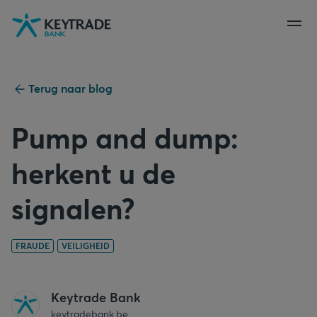
Naar
Naar
Naar
navigatie
aanmelden
inhoud
gaan
gaan
gaan
Terug naar blog
Pump and dump:
herkent u de
signalen?
FRAUDE
VEILIGHEID
Keytrade Bank
keytradebank.be