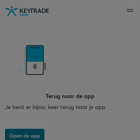
Naar
Naar
Naar
navigatie
aanmelden
inhoud
gaan
gaan
gaan
Terug naar de app
Je bent er bijna, keer terug naar je app
Open de app