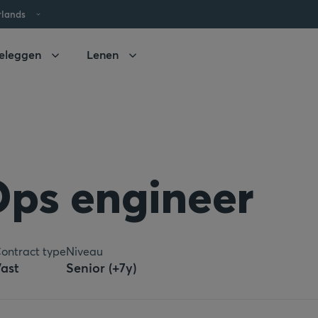
rlands
eleggen
Lenen
ps engineer
ontract type
Niveau
ast
Senior (+7y)