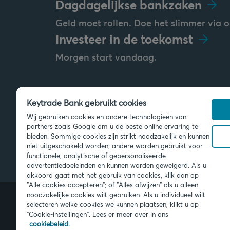
Dagdagelijkse bankzaken
Geld moet rollen. Doe het slimmer via o
Investeer in de toekomst
Morgen start vandaag.
Keytrade Bank gebruikt cookies
Stuur ons een bericht
Wij gebruiken cookies en andere technologieën van
info@keytradebank.com
partners zoals Google om u de beste online ervaring te
bieden. Sommige cookies zijn strikt noodzakelijk en kunnen
niet uitgeschakeld worden; andere worden gebruikt voor
functionele, analytische of gepersonaliseerde
advertentiedoeleinden en kunnen worden geweigerd. Als u
akkoord gaat met het gebruik van cookies, klik dan op
"Alle cookies accepteren"; of "Alles afwijzen" als u alleen
noodzakelijke cookies wilt gebruiken. Als u individueel wilt
selecteren welke cookies we kunnen plaatsen, klikt u op
"Cookie-instellingen". Lees er meer over in ons
© 2026 Keytrade Bank, Belgisch bijk
Bank NV (Frankrijk), filiaal van Créd
cookiebeleid.