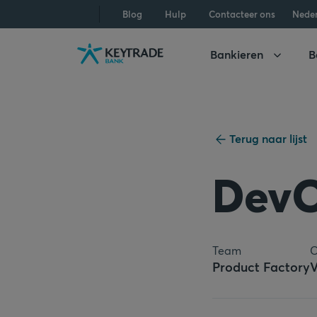
Naar
Naar
Naar
Blog
Hulp
Contacteer ons
Nede
navigatie
aanmelden
inhoud
gaan
gaan
gaan
Bankieren
B
Terug naar lijst
DevO
Team
C
Product Factory
V