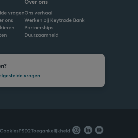
Over ons
lde vragen
Ons verhaal
er ons
Werken bij Keytrade Bank
nkieren
Partnerships
ten
Duurzaamheid
en?
elgestelde vragen
Cookies
PSD2
Toegankelijkheid