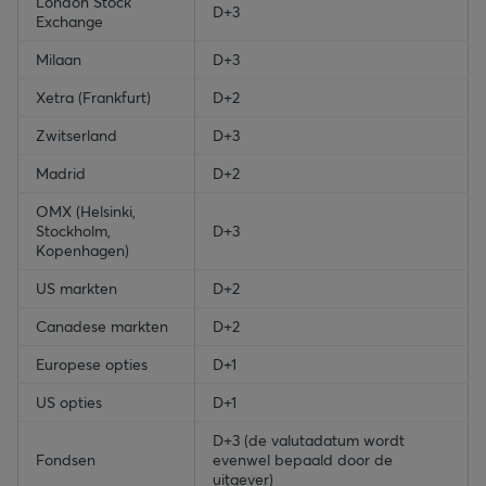
London Stock
D+3
Exchange
Milaan
D+3
Xetra (Frankfurt)
D+2
Zwitserland
D+3
Madrid
D+2
OMX (Helsinki,
Stockholm,
D+3
Kopenhagen)
US markten
D+2
Canadese markten
D+2
Europese opties
D+1
US opties
D+1
D+3 (de valutadatum wordt
Fondsen
evenwel bepaald door de
uitgever)