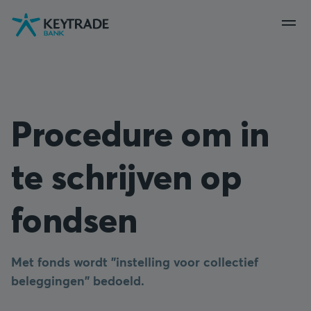
Naar
Naar
Naar
navigatie
aanmelden
inhoud
gaan
gaan
gaan
Procedure om in
te schrijven op
fondsen
Met fonds wordt "instelling voor collectief
beleggingen" bedoeld.