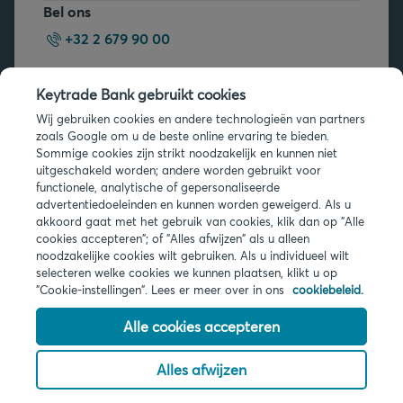
Bel ons
+32 2 679 90 00
Vragen?
Keytrade Bank gebruikt cookies
Veelgestelde vragen
Wij gebruiken cookies en andere technologieën van partners
zoals Google om u de beste online ervaring te bieden.
Sommige cookies zijn strikt noodzakelijk en kunnen niet
uitgeschakeld worden; andere worden gebruikt voor
functionele, analytische of gepersonaliseerde
advertentiedoeleinden en kunnen worden geweigerd. Als u
akkoord gaat met het gebruik van cookies, klik dan op "Alle
Juridische info
cookies accepteren"; of "Alles afwijzen" als u alleen
noodzakelijke cookies wilt gebruiken. Als u individueel wilt
Privacy
selecteren welke cookies we kunnen plaatsen, klikt u op
Cookies
"Cookie-instellingen". Lees er meer over in ons
cookiebeleid.
PSD2
Toegankelijkheid
Alle cookies accepteren
Alles afwijzen
© 2026 Keytrade Bank, Belgisch bijkantoor van Arkéa Direct Bank NV
(Frankrijk), filiaal van Crédit Mutuel Arkéa