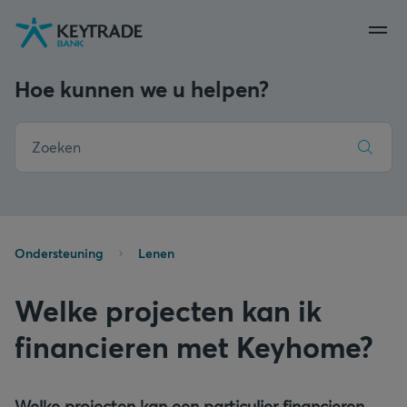
Naar
Naar
Naar
navigatie
aanmelden
inhoud
gaan
gaan
gaan
Hoe kunnen we u helpen?
Ondersteuning
Lenen
Welke projecten kan ik
financieren met Keyhome?
Welke projecten kan een particulier financieren