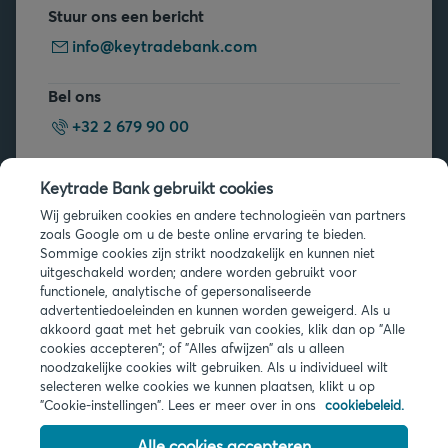
Stuur ons een bericht
info@keytradebank.com
Bel ons
+32 2 679 90 00
Vragen?
Keytrade Bank gebruikt cookies
Veelgestelde vragen
Wij gebruiken cookies en andere technologieën van partners
zoals Google om u de beste online ervaring te bieden.
Sommige cookies zijn strikt noodzakelijk en kunnen niet
uitgeschakeld worden; andere worden gebruikt voor
functionele, analytische of gepersonaliseerde
advertentiedoeleinden en kunnen worden geweigerd. Als u
akkoord gaat met het gebruik van cookies, klik dan op "Alle
Juridische info
cookies accepteren"; of "Alles afwijzen" als u alleen
noodzakelijke cookies wilt gebruiken. Als u individueel wilt
Privacy
selecteren welke cookies we kunnen plaatsen, klikt u op
Cookies
"Cookie-instellingen". Lees er meer over in ons
cookiebeleid.
PSD2
Toegankelijkheid
Alle cookies accepteren