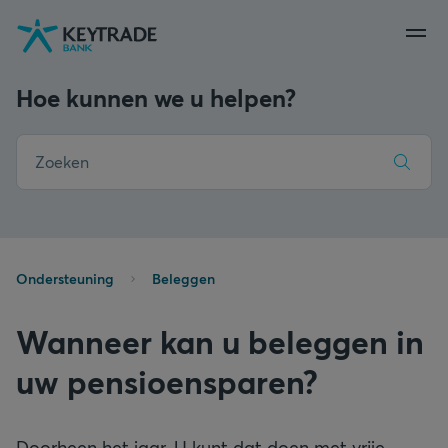
Naar
Naar
Naar
navigatie
aanmelden
inhoud
gaan
gaan
gaan
Hoe kunnen we u helpen?
Ondersteuning
Beleggen
Wanneer kan u beleggen in
uw pensioensparen?
Doorheen het jaar. U kunt dat doen met vrije