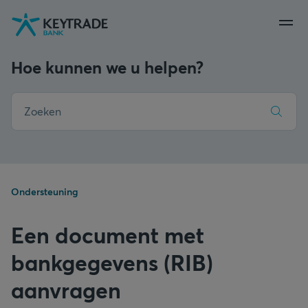
Naar
Naar
Naar
navigatie
aanmelden
inhoud
gaan
gaan
gaan
Hoe kunnen we u helpen?
Ondersteuning
Een document met
bankgegevens (RIB)
aanvragen