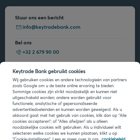
Stuur ons een bericht
info@keytradebank.com
Bel ons
+32 2 679 90 00
Vragen?
Keytrade Bank gebruikt cookies
Veelgestelde vragen
Wij gebruiken cookies en andere technologieën van partners
zoals Google om u de beste online ervaring te bieden.
Sommige cookies zijn strikt noodzakelijk en kunnen niet
uitgeschakeld worden; andere worden gebruikt voor
functionele, analytische of gepersonaliseerde
advertentiedoeleinden en kunnen worden geweigerd. Als u
akkoord gaat met het gebruik van cookies, klik dan op "Alle
Juridische info
cookies accepteren"; of "Alles afwijzen" als u alleen
noodzakelijke cookies wilt gebruiken. Als u individueel wilt
Privacy
selecteren welke cookies we kunnen plaatsen, klikt u op
Cookies
"Cookie-instellingen". Lees er meer over in ons
cookiebeleid.