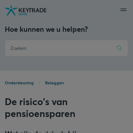
Naar
Naar
Naar
navigatie
aanmelden
inhoud
gaan
gaan
gaan
Hoe kunnen we u helpen?
Ondersteuning
Beleggen
De risico's van
pensioensparen