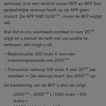
verkoopt, is er een verschil tussen BEP en APP. Een
gedeeltelijke verkoop heeft op de APP geen
impact. De APP blijft
12,50
, maar de BEP wijzigt
EUR
wél.
Stel dat in ons voorbeeld aandeel X naar
20
EUR
stijgt en u besluit de helft van uw positie te
verkopen, dan krijgt u dit:
Beginsituatie: 200 stuks X voor een
investeringswaarde van
2500
EUR
Transactie: verkoop 100 stuks X aan
20
per
EUR
aandeel -> Die verkoop levert dus
2000
op.
EUR
De berekening van de BEP is dan als volgt:
(
2500
–
2000
) / (200 stuks – 100
EUR
EUR
EUR
EUR