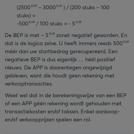
(
2500
–
3000
) / (200 stuks – 100
EUR
EUR
stuks) =
-
500
/ 100 stuks = -
5
EUR
EUR
De BEP is met –
5
zonet negatief geworden. En
EUR
dat is de logica zelve. U heeft immers reeds
500
EUR
méér dan uw startbedrag gerecupereerd. Een
negatieve BEP is dus eigenlijk … héél positief
nieuws. De APP is daarentegen ongewijzigd
gebleven, want die houdt geen rekening met
verkooptransacties.
Weet wel dat in de berekeningswijze van een BEP
of een APP géén rekening wordt gehouden met
transactiekosten en/of taksen. Enkel aankoop-
en/of verkoopprijzen spelen een rol.