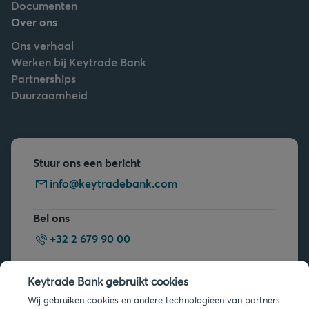
Documenten
Over ons
Ons verhaal
Werken bij Keytrade Bank
Partnerships
Duurzaamheid
Stuur ons een bericht
info@keytradebank.com
Bel ons
+32 2 679 90 00
Vragen?
Keytrade Bank gebruikt cookies
Veelgestelde vragen
Wij gebruiken cookies en andere technologieën van partners