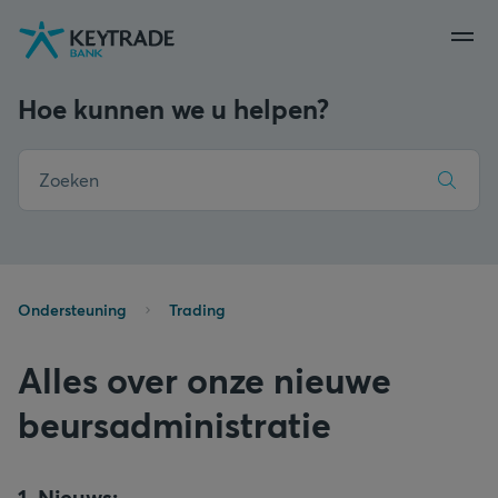
Naar
Naar
Naar
navigatie
aanmelden
inhoud
gaan
gaan
gaan
Hoe kunnen we u helpen?
Ondersteuning
Trading
Alles over onze nieuwe
beursadministratie
1. Nieuws: