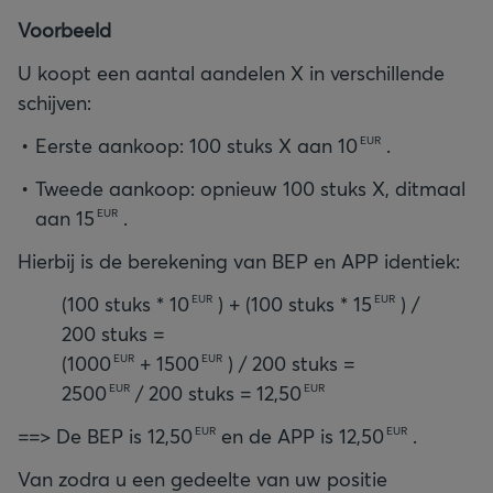
Voorbeeld
U koopt een aantal aandelen X in verschillende
schijven:
Eerste aankoop: 100 stuks X aan
10
.
EUR
Tweede aankoop: opnieuw 100 stuks X, ditmaal
aan
15
.
EUR
Hierbij is de berekening van BEP en APP identiek:
(100 stuks *
10
) + (100 stuks *
15
) /
EUR
EUR
200 stuks =
(
1000
+
1500
EUR
EUR
2500
/ 200 stuks =
12,50
EUR
EUR
==> De BEP is
12,50
en de APP is
12,50
.
EUR
EUR
Van zodra u een gedeelte van uw positie