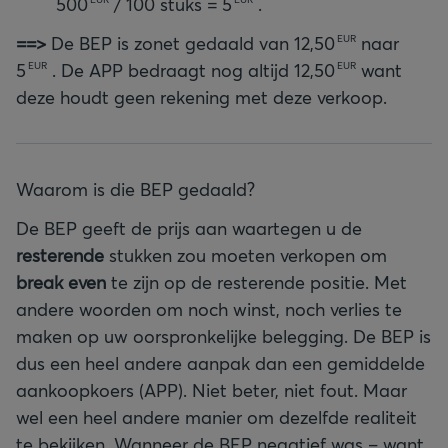
500
/ 100 stuks =
5
.
==>
De BEP is zonet gedaald van
12,50
naar
EUR
5
. De APP bedraagt nog altijd
12,50
want
EUR
EUR
deze houdt geen rekening met deze verkoop.
Waarom is die BEP gedaald?
De BEP geeft de prijs aan waartegen u de
resterende
stukken zou moeten verkopen om
break even
te zijn op de resterende positie. Met
andere woorden om noch winst, noch verlies te
maken op uw oorspronkelijke belegging. De BEP is
dus een heel andere aanpak dan een gemiddelde
aankoopkoers (APP). Niet beter, niet fout. Maar
wel een heel andere manier om dezelfde realiteit
te bekijken. Wanneer de BEP negatief was – want