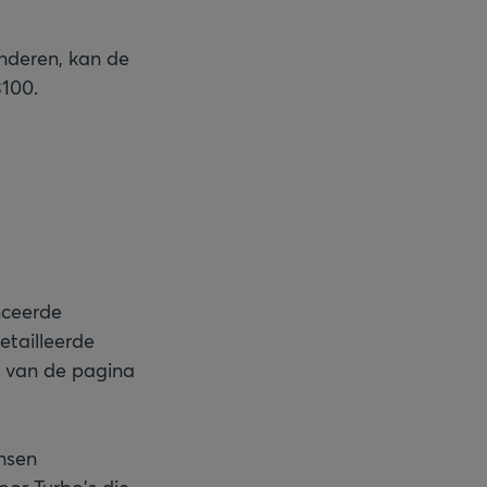
anderen, kan de
3100.
nceerde
etailleerde
t van de pagina
ensen