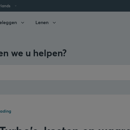
rlands
eleggen
Lenen
n we u helpen?
rading