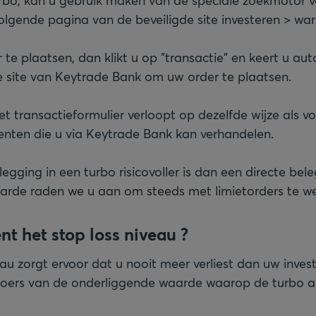
rbo, kan u gebruik maken van de speciale zoekmotor vo
olgende pagina van de beveiligde site investeren > war
 te plaatsen, dan klikt u op "transactie" en keert u au
e site van Keytrade Bank om uw order te plaatsen.
et transactieformulier verloopt op dezelfde wijze als v
menten die u via Keytrade Bank kan verhandelen.
gging in een turbo risicovoller is dan een directe bele
arde raden we u aan om steeds met limietorders te we
t het stop loss niveau ?
au zorgt ervoor dat u nooit meer verliest dan uw inves
e koers van de onderliggende waarde waarop de turbo 