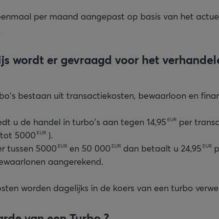
 eenmaal per maand aangepast op basis van het actue
.
ijs wordt er gevraagd voor het verhandel
bo's bestaan uit transactiekosten, bewaarloon en finan
dt u de handel in turbo's aan tegen
14,95
per transa
EUR
 tot
5000
).
EUR
er tussen
5000
en
50 000
dan betaalt u
24,95
p
EUR
EUR
EUR
ewaarlonen aangerekend.
osten worden dagelijks in de koers van een turbo verwe
arde van een Turbo ?