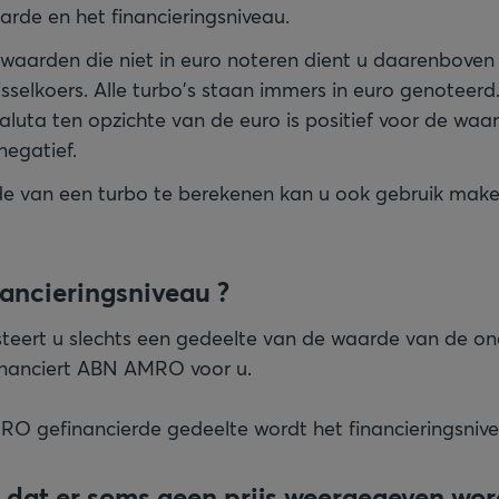
rde en het financieringsniveau.
 waarden die niet in euro noteren dient u daarenboven
selkoers. Alle turbo's staan immers in euro genoteerd.
luta ten opzichte van de euro is positief voor de waa
negatief.
e van een turbo te berekenen kan u ook gebruik make
nancieringsniveau ?
esteert u slechts een gedeelte van de waarde van de o
inanciert ABN AMRO voor u.
O gefinancierde gedeelte wordt het financieringsni
 dat er soms geen prijs weergegeven wor