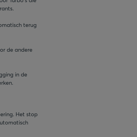
or Turbo's die
rants.
tomatisch terug
oor de andere
gging in de
rken.
tering. Het stop
automatisch