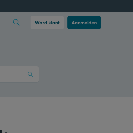
Zoekopdracht openen
Word klant
Aanmelden