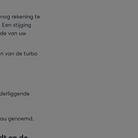
 nog rekening te
 Een stijging
rde van uw
n van de turbo
nderliggende
veau genoemd.
dt op de