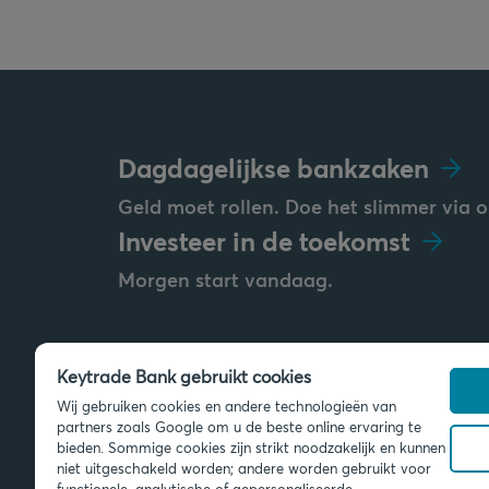
Dagdagelijkse bankzaken
Geld moet rollen. Doe het slimmer via o
Investeer in de toekomst
Morgen start vandaag.
Keytrade Bank gebruikt cookies
Stuur ons een bericht
Wij gebruiken cookies en andere technologieën van
info@keytradebank.com
partners zoals Google om u de beste online ervaring te
bieden. Sommige cookies zijn strikt noodzakelijk en kunnen
niet uitgeschakeld worden; andere worden gebruikt voor