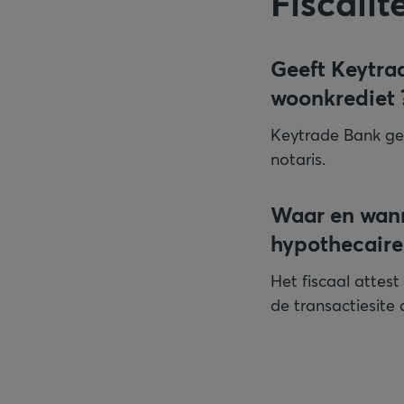
Fiscali
Geeft Keytra
woonkrediet 
Keytrade Bank gee
notaris.
Waar en wanne
hypothecaire
Het fiscaal attest 
de transactiesite