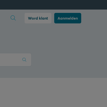
Zoekopdracht openen
Word klant
Aanmelden