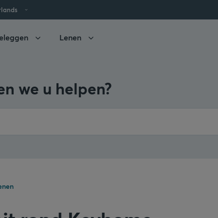
rlands
eleggen
Lenen
n we u helpen?
enen