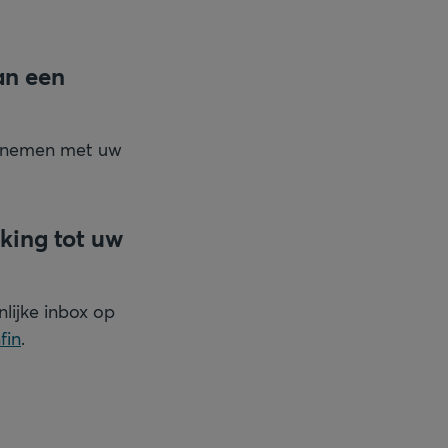
an een
te nemen met uw
king tot uw
onlijke inbox op
fin
.