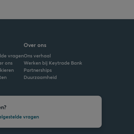
Over ons
lde vragen
Ons verhaal
er ons
Werken bij Keytrade Bank
nkieren
Partnerships
ten
Duurzaamheid
en?
elgestelde vragen