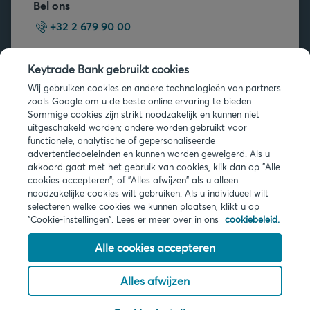
Bel ons
+32 2 679 90 00
Vragen?
Keytrade Bank gebruikt cookies
Veelgestelde vragen
Wij gebruiken cookies en andere technologieën van partners
zoals Google om u de beste online ervaring te bieden.
Sommige cookies zijn strikt noodzakelijk en kunnen niet
uitgeschakeld worden; andere worden gebruikt voor
functionele, analytische of gepersonaliseerde
advertentiedoeleinden en kunnen worden geweigerd. Als u
akkoord gaat met het gebruik van cookies, klik dan op "Alle
Juridische info
cookies accepteren"; of "Alles afwijzen" als u alleen
noodzakelijke cookies wilt gebruiken. Als u individueel wilt
Privacy
selecteren welke cookies we kunnen plaatsen, klikt u op
Cookies
"Cookie-instellingen". Lees er meer over in ons
cookiebeleid.
PSD2
Toegankelijkheid
Alle cookies accepteren
Alles afwijzen
© 2026 Keytrade Bank, Belgisch bijkantoor van Arkéa Direct Bank NV
(Frankrijk), filiaal van Crédit Mutuel Arkéa