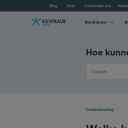
Naar
Naar
Naar
Blog
Hulp
Contacteer ons
Nede
navigatie
aanmelden
inhoud
gaan
gaan
gaan
Bankieren
B
Hoe kunne
Ondersteuning