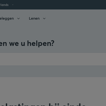
rlands
eleggen
Lenen
n we u helpen?