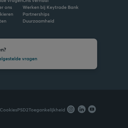
lde vragen
Ons verhaal
er ons
Werken bij Keytrade Bank
nkieren
Partnerships
ten
Duurzaamheid
en?
elgestelde vragen
Cookies
PSD2
Toegankelijkheid