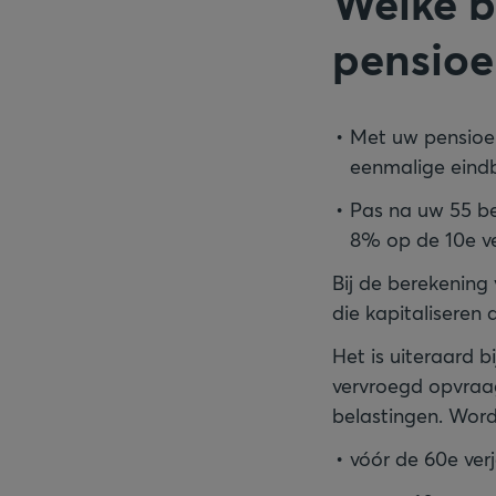
Welke b
pensioe
Met uw pensioe
eenmalige eind
Pas na uw 55 b
8% op de 10e v
Bij de berekening 
die kapitaliseren 
Het is uiteraard 
vervroegd opvraagt
belastingen. Word
vóór de 60e ver