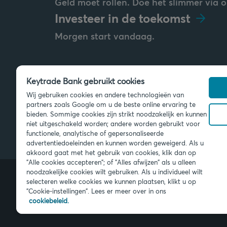
Geld moet rollen. Doe het slimmer via o
Investeer in de toekomst
Morgen start vandaag.
Keytrade Bank gebruikt cookies
Stuur ons een bericht
Wij gebruiken cookies en andere technologieën van
info@keytradebank.com
partners zoals Google om u de beste online ervaring te
bieden. Sommige cookies zijn strikt noodzakelijk en kunnen
niet uitgeschakeld worden; andere worden gebruikt voor
functionele, analytische of gepersonaliseerde
advertentiedoeleinden en kunnen worden geweigerd. Als u
akkoord gaat met het gebruik van cookies, klik dan op
"Alle cookies accepteren"; of "Alles afwijzen" als u alleen
noodzakelijke cookies wilt gebruiken. Als u individueel wilt
selecteren welke cookies we kunnen plaatsen, klikt u op
"Cookie-instellingen". Lees er meer over in ons
© 2026 Keytrade Bank, Belgisch bijk
Bank NV (Frankrijk), filiaal van Créd
cookiebeleid.