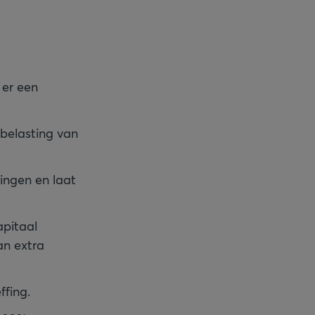
 er een
belasting van
tingen en laat
apitaal
an extra
ffing.