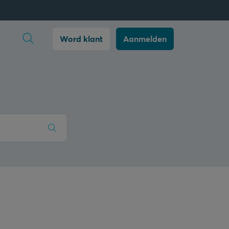
Zoekopdracht openen
Word klant
Aanmelden