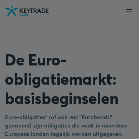
Naar
Naar
Naar
navigatie
aanmelden
inhoud
gaan
gaan
gaan
De Euro-
obligatiemarkt:
basisbeginselen
Euro-obligaties" (of ook wel "Eurobonds"
genoemd) zijn obligaties die vaak in meerdere
Europese landen tegelijk worden uitgegeven.