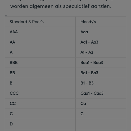
worden algemeen als speculatief aanzien.
empty-header
Standard & Poor's
empty-header
Moody's
AAA
Aaa
AA
Aa1 - Aa3
A
A1 - A3
BBB
Baa1 - Baa3
BB
Ba1 - Ba3
B
B1 - B3
CCC
Caa1 - Caa3
CC
Ca
C
C
D