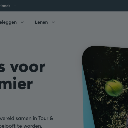
rlands
eleggen
Lenen
s voor
emier
 wereld samen in Tour &
belooft te worden.