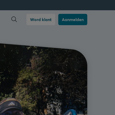
Zoekopdracht openen
Word klant
Aanmelden