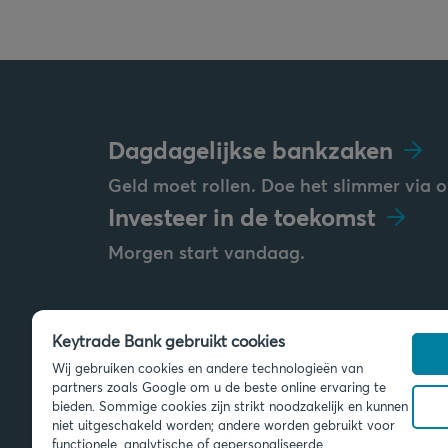
Dagdagelijkse bankzaken
Geld moet rollen. Doe het slimmer via o
Investeer in de toekomst
Morgen start vandaag.
Keytrade Bank gebruikt cookies
Stuur ons een bericht
Wij gebruiken cookies en andere technologieën van
info@keytradebank.com
partners zoals Google om u de beste online ervaring te
bieden. Sommige cookies zijn strikt noodzakelijk en kunnen
niet uitgeschakeld worden; andere worden gebruikt voor
functionele, analytische of gepersonaliseerde