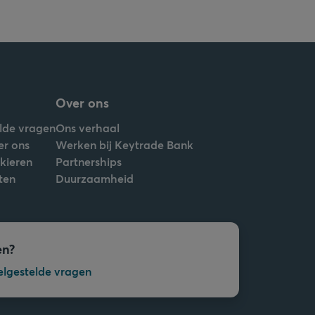
Over ons
lde vragen
Ons verhaal
er ons
Werken bij Keytrade Bank
nkieren
Partnerships
ten
Duurzaamheid
en?
elgestelde vragen