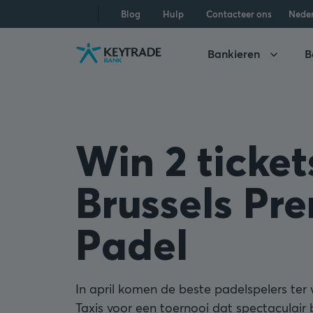
Naar
Naar
Naar
Blog
Hulp
Contacteer ons
Nede
navigatie
aanmelden
inhoud
gaan
gaan
gaan
Bankieren
B
Win 2 ticket
Brussels Pr
Padel
In april komen de beste padelspelers ter
Taxis voor een toernooi dat spectaculair 