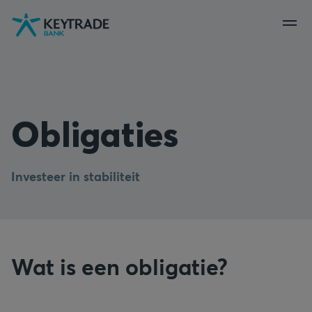
Naar
Naar
Naar
navigatie
aanmelden
inhoud
gaan
gaan
gaan
Obligaties
Investeer in stabiliteit
Wat is een obligatie?