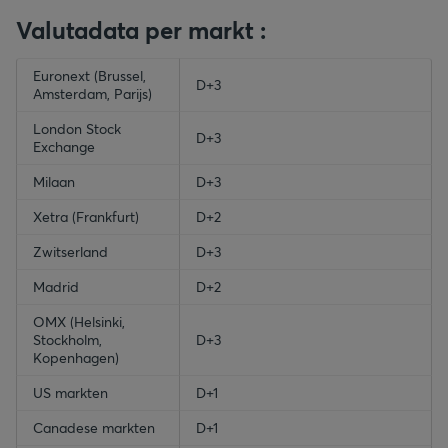
Valutadata per markt :
empty-header
Euronext (Brussel,
empty-header
D+3
Amsterdam, Parijs)
London Stock
D+3
Exchange
Milaan
D+3
Xetra (Frankfurt)
D+2
Zwitserland
D+3
Madrid
D+2
OMX (Helsinki,
Stockholm,
D+3
Kopenhagen)
US markten
D+1
Canadese markten
D+1