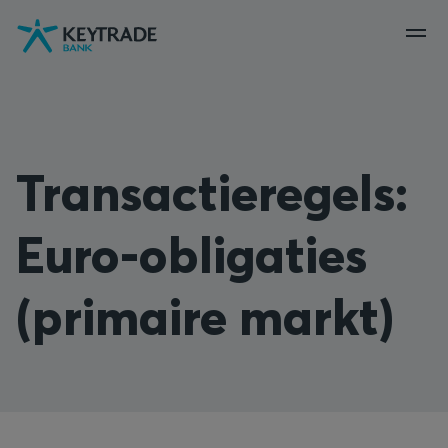
Naar
Naar
Naar
navigatie
aanmelden
inhoud
gaan
gaan
gaan
Transactieregels:
Euro-obligaties
(primaire markt)