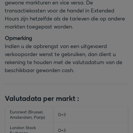
gewone markturen en vice versa. De
transactiekosten voor de handel in Extended
Hours zijn hetzelfde als de tarieven die op andere
markten toegepast worden.
Opmerking
Indien u de opbrengst van een uitgevoerd
verkooporder wenst te gebruiken, dan dient u
rekening te houden met de valutadatum van de
beschikbaar geworden cash.
Valutadata per markt :
empty-header
Euronext (Brussel,
empty-header
D+3
Amsterdam, Parijs)
London Stock
D+3
Exchange