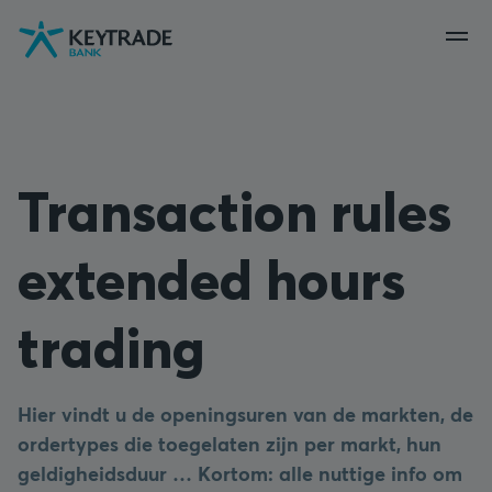
Naar
Naar
Naar
navigatie
aanmelden
inhoud
gaan
gaan
gaan
Transaction rules
extended hours
trading
Hier vindt u de openingsuren van de markten, de
ordertypes die toegelaten zijn per markt, hun
geldigheidsduur … Kortom: alle nuttige info om