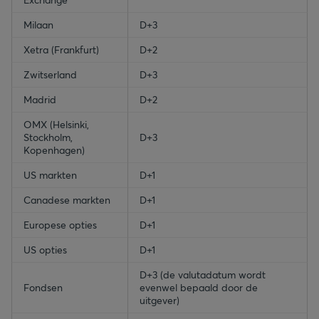
Milaan
D+3
Xetra (Frankfurt)
D+2
Zwitserland
D+3
Madrid
D+2
OMX (Helsinki,
Stockholm,
D+3
Kopenhagen)
US markten
D+1
Canadese markten
D+1
Europese opties
D+1
US opties
D+1
D+3 (de valutadatum wordt
Fondsen
evenwel bepaald door de
uitgever)