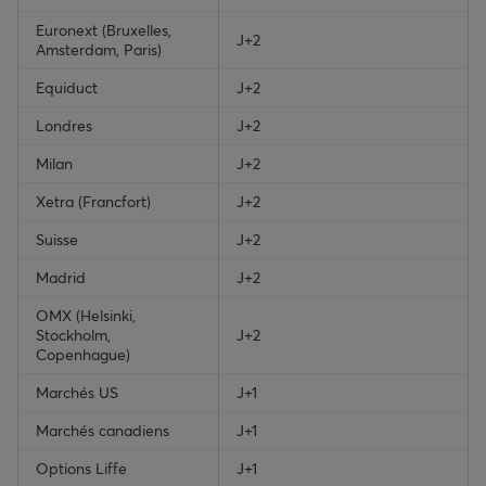
Euronext (Bruxelles,
J+2
Amsterdam, Paris)
Equiduct
J+2
Londres
J+2
Milan
J+2
Xetra (Francfort)
J+2
Suisse
J+2
Madrid
J+2
OMX (Helsinki,
Stockholm,
J+2
Copenhague)
Marchés US
J+1
Marchés canadiens
J+1
Options Liffe
J+1