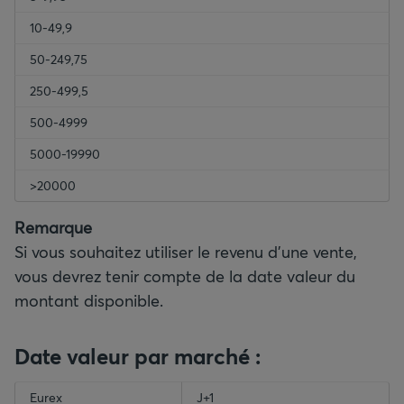
10-49,9
50-249,75
250-499,5
500-4999
5000-19990
>20000
Remarque
Si vous souhaitez utiliser le revenu d'une vente,
vous devrez tenir compte de la date valeur du
montant disponible.
Date valeur par marché :
empty-header
Eurex
empty-header
J+1