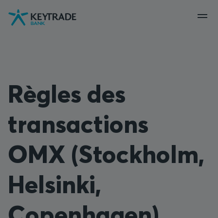
Aller
Aller
Aller
à
à
au
la
la
contenu
navigation
connexion
Règles des
transactions
OMX (Stockholm,
Helsinki,
Copenhagen)