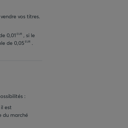
vendre vos titres.
 de
0,01
, si le
EUR
iple de
0,05
.
EUR
ssibilités :
il est
re du marché