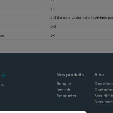
J+1
J+3 (La date valeur est déterminée par
J+2
ses
J+1
Nos produits
Aide
Banque
Questions
ns
Investir
Contacte
Emprunter
Sécurité 
Documen