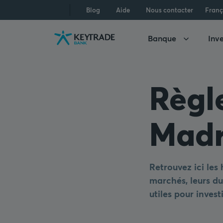
Aller
Aller
Aller
Blog
Aide
Nous contacter
Franç
à
à
au
la
la
contenu
Banque
Inve
navigation
connexion
Règl
Madr
Retrouvez ici les
marchés, leurs dur
utiles pour invest