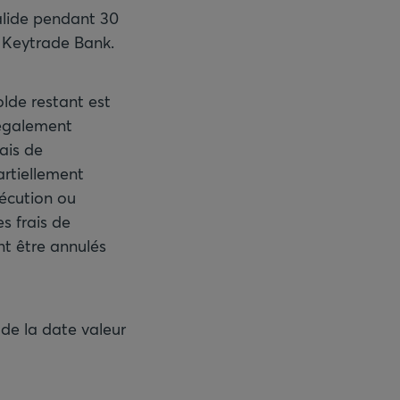
valide pendant 30
r Keytrade Bank.
lde restant est
 également
ais de
artiellement
xécution ou
es frais de
nt être annulés
 de la date valeur