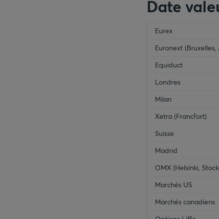
Date vale
empty-header
Eurex
emp
Euronext (Bruxelles,
Equiduct
Londres
Milan
Xetra (Francfort)
Suisse
Madrid
OMX (Helsinki, Sto
Marchés US
Marchés canadiens
Options Liffe