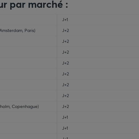
ur par marché :
ty-header
J+1
 Amsterdam, Paris)
J+2
J+2
J+2
J+2
J+2
J+2
J+2
ckholm, Copenhague)
J+2
J+1
J+1
J+1