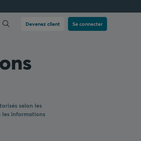
Ouvrir la recherche
Devenez client
Se connecter
ions
torisés selon les
s les informations