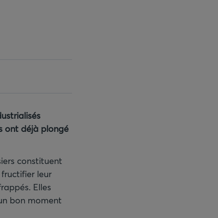
ustrialisés
s ont déjà plongé
iers constituent
ructifier leur
rappés. Elles
té un bon moment