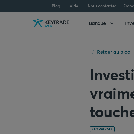
Aller
Aller
Aller
Blog
Aide
Nous contacter
Franç
à
à
au
la
la
contenu
Banque
Inve
navigation
connexion
Retour au blog
Invest
vraime
touche
KEYPRIVATE