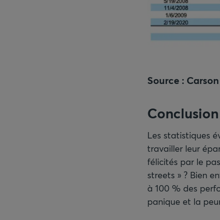
Source
: Carso
Conclusion
Les statistiques é
travailler leur ép
félicités par le p
streets » ? Bien e
à 100 % des perfo
panique et la peur