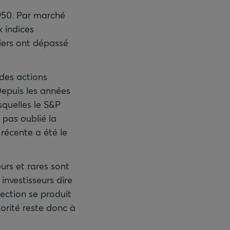
1950. Par marché
x indices
siers ont dépassé
 des actions
Depuis les années
squelles le S&P
 pas oublié la
 récente a été le
urs et rares sont
investisseurs dire
rection se produit
orité reste donc à