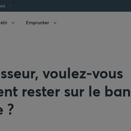
ais
stir
Emprunter
isseur, voulez-vous
nt rester sur le ba
 ?