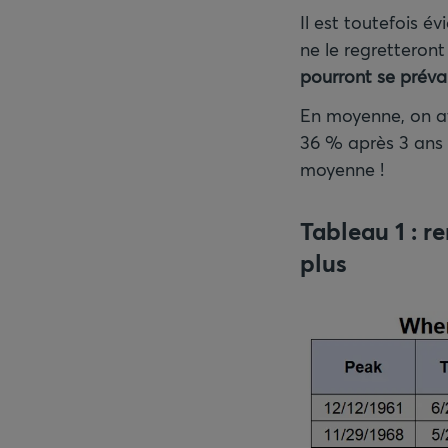
Il est toutefois é
ne le regretteront
pourront se préval
En moyenne, on at
36 % après 3 ans 
moyenne !
Tableau 1
: r
plus