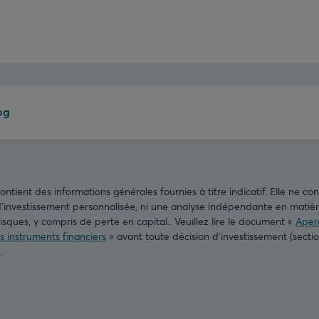
og
tient des informations générales fournies à titre indicatif. Elle ne cons
nvestissement personnalisée, ni une analyse indépendante en matière
isques, y compris de perte en capital.. Veuillez lire le document «
Aperç
es instruments financiers
» avant toute décision d’investissement (secti
).