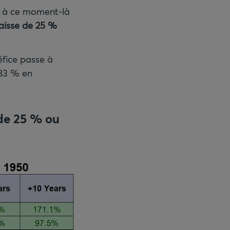
ir à ce moment-là
aisse de 25
%
éfice passe à
 83 % en
de 25
% ou