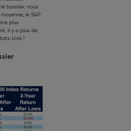
é baissier, nous
En moyenne, le S&P
tre plus
, il y a plus de
tats-Unis !
sier