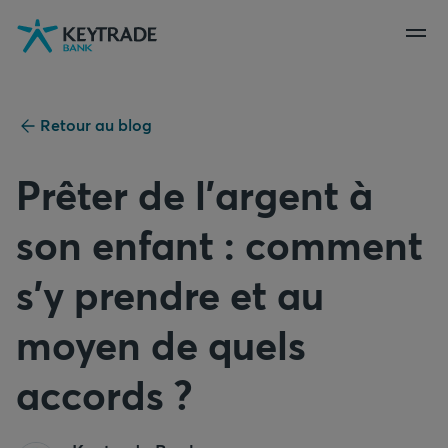
Aller
Aller
Aller
à
à
au
la
la
contenu
navigation
connexion
Retour au blog
Prêter de l'argent à
son enfant : comment
s'y prendre et au
moyen de quels
accords ?