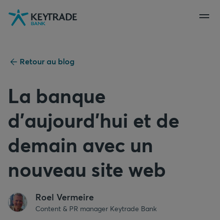
Aller
Aller
Aller
à
à
au
la
la
contenu
navigation
connexion
Retour au blog
La banque
d'aujourd'hui et de
demain avec un
nouveau site web
Roel Vermeire
Content & PR manager Keytrade Bank