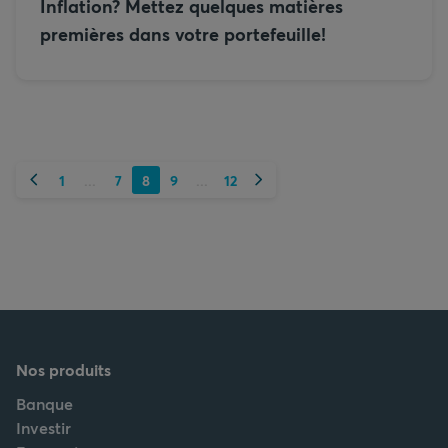
Inflation? Mettez quelques matières
premières dans votre portefeuille!
Précédent
Suivant
1
7
8
9
12
...
...
Nos produits
Banque
Investir