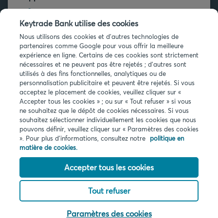
+32 2 679 90 00
Keytrade Bank utilise des cookies
Vous avez des questions ?
Nous utilisons des cookies et d'autres technologies de
partenaires comme Google pour vous offrir la meilleure
Questions fréquentes
expérience en ligne. Certains de ces cookies sont strictement
nécessaires et ne peuvent pas être rejetés ; d'autres sont
utilisés à des fins fonctionnelles, analytiques ou de
personnalisation publicitaire et peuvent être rejetés. Si vous
acceptez le placement de cookies, veuillez cliquer sur «
Accepter tous les cookies » ; ou sur « Tout refuser » si vous
ne souhaitez que le dépôt de cookies nécessaires. Si vous
Infos légales
souhaitez sélectionner individuellement les cookies que nous
pouvons définir, veuillez cliquer sur « Paramètres des cookies
Privacy
». Pour plus d'informations, consultez notre
politique en
Cookies
matière de cookies.
PSD2
Accessibilité
Accepter tous les cookies
Tout refuser
© 2026 Keytrade bank, succursale belge d'Arkéa Direct Bank SA (France),
filiale du Crédit Mutuel Arkéa
Paramètres des cookies