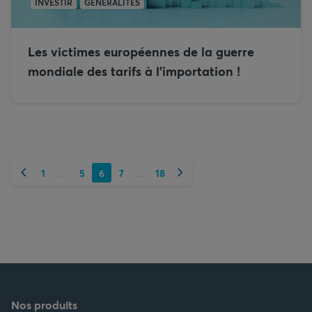
INVESTIR
GÉNÉRALITÉS
Les victimes européennes de la guerre
mondiale des tarifs à l’importation !
Précédent
Suivant
1
5
6
7
18
...
...
Nos produits