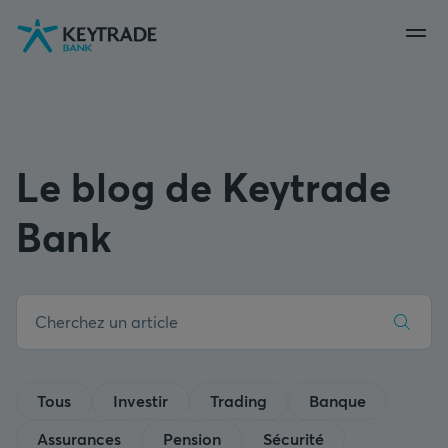
Aller
Aller
Aller
à
à
au
la
la
contenu
navigation
connexion
Le blog de Keytrade
Bank
Tous
Investir
Trading
Banque
Assurances
Pension
Sécurité