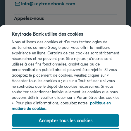
info@keytradebank.com
Appelez-nous
+32 2 679 90 00
Keytrade Bank utilise des cookies
Vous avez des questions ?
Nous utilisons des cookies et d'autres technologies de
partenaires comme Google pour vous offrir la meilleure
Questions fréquentes
expérience en ligne. Certains de ces cookies sont strictement
nécessaires et ne peuvent pas être rejetés ; d'autres sont
utilisés à des fins fonctionnelles, analytiques ou de
personnalisation publicitaire et peuvent être rejetés. Si vous
acceptez le placement de cookies, veuillez cliquer sur «
Accepter tous les cookies » ; ou sur « Tout refuser » si vous
ne souhaitez que le dépôt de cookies nécessaires. Si vous
Infos légales
souhaitez sélectionner individuellement les cookies que nous
pouvons définir, veuillez cliquer sur « Paramètres des cookies
Privacy
». Pour plus d'informations, consultez notre
politique en
Cookies
matière de cookies.
PSD2
Accessibilité
Accepter tous les cookies