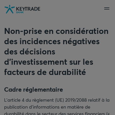
Aller
Aller
Aller
à
à
au
la
la
contenu
navigation
connexion
Non-prise en considération
des incidences négatives
des décisions
d’investissement sur les
facteurs de durabilité
Cadre réglementaire
L'article 4 du règlement (UE) 2019/2088 relatif à la
publication d'informations en matière de
durabilité dans le secteur des services financiers («