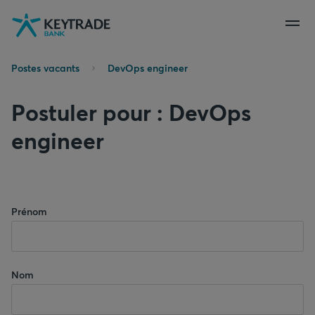
Aller
Aller
Aller
à
à
au
la
la
contenu
navigation
connexion
Postes vacants
DevOps engineer
Postuler pour : DevOps
engineer
Prénom
Nom