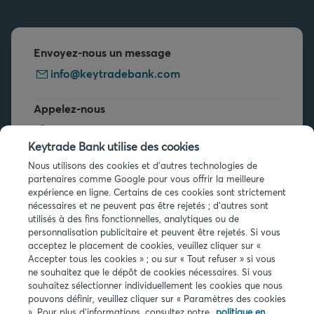
Envoyez-nous un message
info@keytradebank.com
Appelez-nous
+32 2 679 90 00
Keytrade Bank utilise des cookies
Vous avez des questions ?
Nous utilisons des cookies et d'autres technologies de
partenaires comme Google pour vous offrir la meilleure
Questions fréquentes
expérience en ligne. Certains de ces cookies sont strictement
nécessaires et ne peuvent pas être rejetés ; d'autres sont
utilisés à des fins fonctionnelles, analytiques ou de
personnalisation publicitaire et peuvent être rejetés. Si vous
acceptez le placement de cookies, veuillez cliquer sur «
Accepter tous les cookies » ; ou sur « Tout refuser » si vous
ne souhaitez que le dépôt de cookies nécessaires. Si vous
Infos légales
souhaitez sélectionner individuellement les cookies que nous
pouvons définir, veuillez cliquer sur « Paramètres des cookies
Privacy
». Pour plus d'informations, consultez notre
politique en