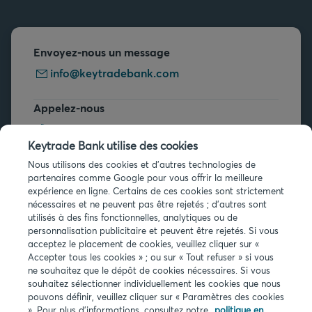
Envoyez-nous un message
info@keytradebank.com
Appelez-nous
+32 2 679 90 00
Keytrade Bank utilise des cookies
Vous avez des questions ?
Nous utilisons des cookies et d'autres technologies de
partenaires comme Google pour vous offrir la meilleure
Questions fréquentes
expérience en ligne. Certains de ces cookies sont strictement
nécessaires et ne peuvent pas être rejetés ; d'autres sont
utilisés à des fins fonctionnelles, analytiques ou de
personnalisation publicitaire et peuvent être rejetés. Si vous
acceptez le placement de cookies, veuillez cliquer sur «
Accepter tous les cookies » ; ou sur « Tout refuser » si vous
ne souhaitez que le dépôt de cookies nécessaires. Si vous
Infos légales
souhaitez sélectionner individuellement les cookies que nous
pouvons définir, veuillez cliquer sur « Paramètres des cookies
Privacy
». Pour plus d'informations, consultez notre
politique en