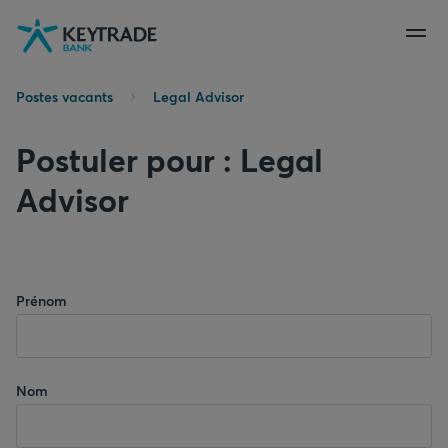
Aller
Aller
Aller
à
à
au
la
la
contenu
navigation
connexion
Postes vacants
Legal Advisor
Postuler pour : Legal
Advisor
Prénom
Nom