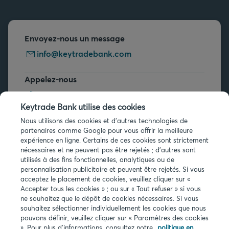
Envoyez-nous un message
info@keytradebank.com
Appelez-nous
+32 2 679 90 00
Keytrade Bank utilise des cookies
Vous avez des questions ?
Nous utilisons des cookies et d'autres technologies de
partenaires comme Google pour vous offrir la meilleure
Questions fréquentes
expérience en ligne. Certains de ces cookies sont strictement
nécessaires et ne peuvent pas être rejetés ; d'autres sont
utilisés à des fins fonctionnelles, analytiques ou de
personnalisation publicitaire et peuvent être rejetés. Si vous
acceptez le placement de cookies, veuillez cliquer sur «
Accepter tous les cookies » ; ou sur « Tout refuser » si vous
ne souhaitez que le dépôt de cookies nécessaires. Si vous
Infos légales
souhaitez sélectionner individuellement les cookies que nous
pouvons définir, veuillez cliquer sur « Paramètres des cookies
Privacy
». Pour plus d'informations, consultez notre
politique en