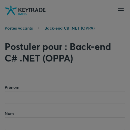
Aller
Aller
Aller
à
à
au
la
la
contenu
navigation
connexion
Postes vacants
Back-end C# .NET (OPPA)
Postuler pour : Back-end
C# .NET (OPPA)
Prénom
Nom