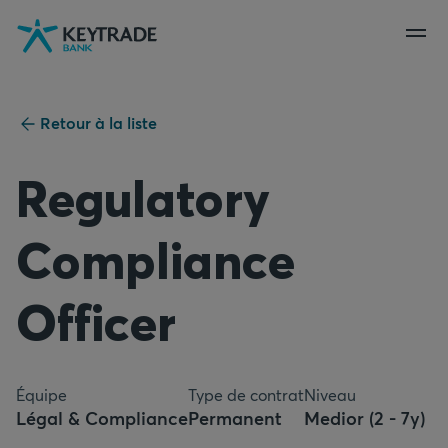
Aller
Aller
Aller
à
à
au
la
la
contenu
navigation
connexion
Retour à la liste
Regulatory
Compliance
Officer
Équipe
Type de contrat
Niveau
Légal & Compliance
Permanent
Medior (2 - 7y)