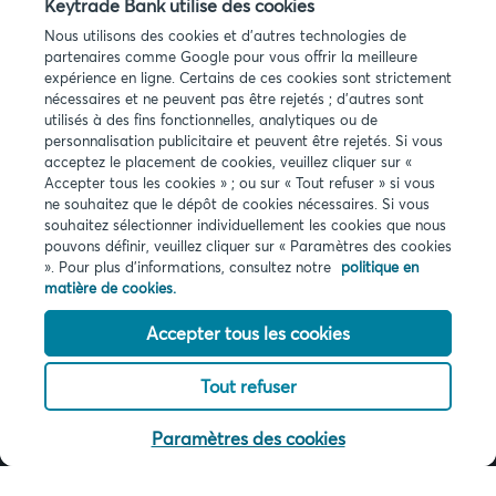
Keytrade Bank utilise des cookies
Vous avez des questions ?
Nous utilisons des cookies et d'autres technologies de
partenaires comme Google pour vous offrir la meilleure
Questions fréquentes
expérience en ligne. Certains de ces cookies sont strictement
nécessaires et ne peuvent pas être rejetés ; d'autres sont
utilisés à des fins fonctionnelles, analytiques ou de
personnalisation publicitaire et peuvent être rejetés. Si vous
acceptez le placement de cookies, veuillez cliquer sur «
Accepter tous les cookies » ; ou sur « Tout refuser » si vous
ne souhaitez que le dépôt de cookies nécessaires. Si vous
Infos légales
souhaitez sélectionner individuellement les cookies que nous
pouvons définir, veuillez cliquer sur « Paramètres des cookies
Privacy
». Pour plus d'informations, consultez notre
politique en
Cookies
matière de cookies.
PSD2
Accessibilité
Accepter tous les cookies
Tout refuser
© 2026 Keytrade bank, succursale belge d'Arkéa Direct Bank SA (France),
filiale du Crédit Mutuel Arkéa
Paramètres des cookies