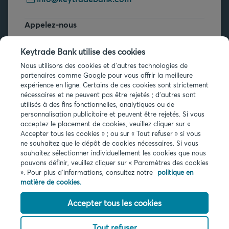
Appelez-nous
+32 2 679 90 00
Keytrade Bank utilise des cookies
Vous avez des questions ?
Nous utilisons des cookies et d'autres technologies de
partenaires comme Google pour vous offrir la meilleure
Questions fréquentes
expérience en ligne. Certains de ces cookies sont strictement
nécessaires et ne peuvent pas être rejetés ; d'autres sont
utilisés à des fins fonctionnelles, analytiques ou de
personnalisation publicitaire et peuvent être rejetés. Si vous
acceptez le placement de cookies, veuillez cliquer sur «
Accepter tous les cookies » ; ou sur « Tout refuser » si vous
ne souhaitez que le dépôt de cookies nécessaires. Si vous
souhaitez sélectionner individuellement les cookies que nous
Infos légales
pouvons définir, veuillez cliquer sur « Paramètres des cookies
Privacy
». Pour plus d'informations, consultez notre
politique en
Cookies
matière de cookies.
PSD2
Accessibilité
Accepter tous les cookies
Tout refuser
© 2026 Keytrade bank, succursale belge d'Arkéa Direct Bank SA (France),