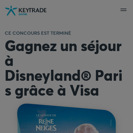
Aller
Aller
Aller
à
à
au
la
la
contenu
navigation
connexion
CE CONCOURS EST TERMINÉ
Gagnez un séjour
à
Disneyland® Pari
s grâce à Visa